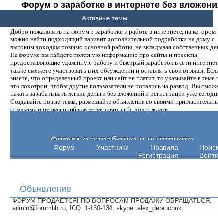
Форум о заработке в интернете без вложени
денег.
Активные темы
Добро пожаловать на форум о заработке и работе в интернете, на котором
можно найти подходящий вариант дополнительной подработки на дому с
высоким доходом помимо основной работы, не вкладывая собственных ден
На форуме вы найдете полезную информацию про сайты и проекты,
предоставляющие удаленную работу и быстрый заработок в сети интернет,
также сможете участвовать в их обсуждении и оставлять свои отзывы. Есл
знаете, что определенный проект или сайт не платит, то указывайте в теме 
это лохотрон, чтобы другие пользователи не попались на развод. Вы смож
начать зарабатывать легкие деньги без вложений и регистрации уже сегодн
Создавайте новые темы, размещайте объявления со своими пригласительн
ссылками и первая прибыль не заставит себя долго ждать.
Форум о заработке в интернете
Форум
Участники
Правила
Поис
Регистрация
Войт
Объявление
ФОРУМ ПРОДАЕТСЯ! ПО ВОПРОСАМ ПРОДАЖИ ОБРАЩАТЬСЯ:
admin@forumbb.ru, ICQ: 1-130-134, skype: alex_derenchuk.