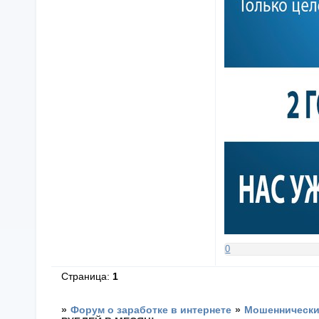
0
Страница:
1
»
Форум о заработке в интернете
»
Мошеннические