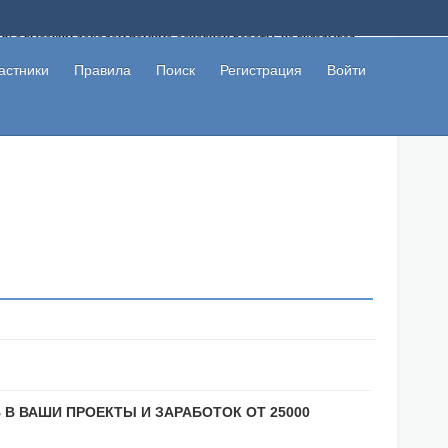
ому с высоким доходом помимо основной работы, не вкладывая
 в сети интернет, а также сможете участвовать в их обсуждении
льзователи не попались на развод. Вы сможете начать зарабатывать
астники
Правила
Поиск
Регистрация
Войти
 первая прибыль не заставит себя долго ждать.
 В ВАШИ ПРОЕКТЫ И ЗАРАБОТОК ОТ 25000