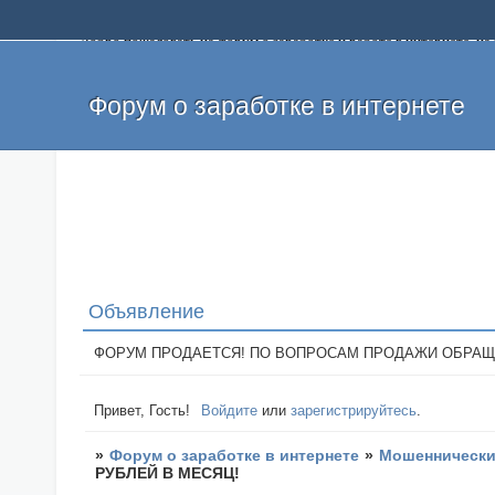
Добро пожаловать на форум о заработке и работе в интернете, 
собственных денег. На форуме вы найдете полезную информацию 
и оставлять свои отзывы. Если вы знаете, что определенный проек
легкие деньги без вложений и регистрации уже сегодня. Создавай
Форум о заработке в интернете
Объявление
ФОРУМ ПРОДАЕТСЯ! ПО ВОПРОСАМ ПРОДАЖИ ОБРАЩАТЬСЯ: 
Привет, Гость!
Войдите
или
зарегистрируйтесь
.
»
Форум о заработке в интернете
»
Мошеннические
РУБЛЕЙ В МЕСЯЦ!