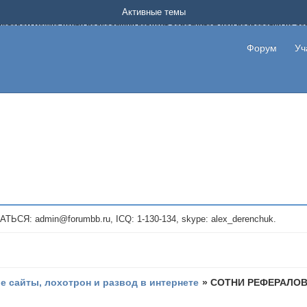
Форум о заработке в интернете без вложения денег.
Активные темы
на котором можно найти подходящий вариант дополнительной подработки на д
про сайты и проекты, предоставляющие удаленную работу и быстрый заработок
т или сайт не платит, то указывайте в теме что это лохотрон, чтобы другие по
Форум
Уч
те новые темы, размещайте объявления со своими пригласительными ссылками и
admin@forumbb.ru, ICQ: 1-130-134, skype: alex_derenchuk.
 сайты, лохотрон и развод в интернете
»
СОТНИ РЕФЕРАЛОВ