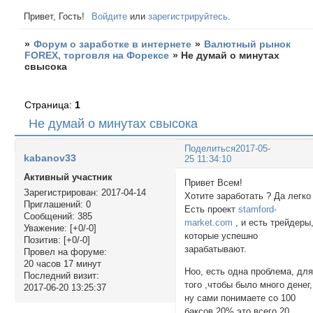
Привет, Гость!
Войдите
или
зарегистрируйтесь
.
»
Форум о заработке в интернете
»
Валютный рынок
FOREX, торговля на Форексе
»
Не думай о минутах
свысока
Страница:
1
Не думай о минутах свысока
Поделиться
2017-05-
kabanov33
25 11:34:10
Активный участник
Привет Всем!
Зарегистрирован
: 2017-04-14
Хотите заработать ? Да легко 
Приглашений:
0
Есть проект
stamford-
Сообщений:
385
market.com
, и есть трейдеры
Уважение:
[+0/-0]
которые успешно
Позитив:
[+0/-0]
зарабатывают.
Провел на форуме:
20 часов 17 минут
Ноо, есть одна проблема, дл
Последний визит:
того ,чтобы было много денег,
2017-06-20 13:25:37
ну сами понимаете со 100
баксов 20% это всего 20