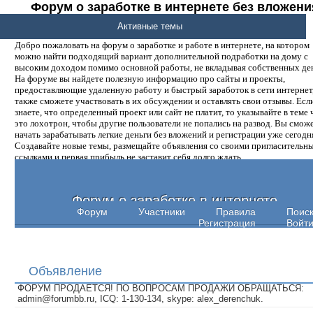
Форум о заработке в интернете без вложени
денег.
Активные темы
Добро пожаловать на форум о заработке и работе в интернете, на котором
можно найти подходящий вариант дополнительной подработки на дому с
высоким доходом помимо основной работы, не вкладывая собственных ден
На форуме вы найдете полезную информацию про сайты и проекты,
предоставляющие удаленную работу и быстрый заработок в сети интернет,
также сможете участвовать в их обсуждении и оставлять свои отзывы. Есл
знаете, что определенный проект или сайт не платит, то указывайте в теме 
это лохотрон, чтобы другие пользователи не попались на развод. Вы смож
начать зарабатывать легкие деньги без вложений и регистрации уже сегодн
Создавайте новые темы, размещайте объявления со своими пригласительн
ссылками и первая прибыль не заставит себя долго ждать.
Форум о заработке в интернете
Форум
Участники
Правила
Поис
Регистрация
Войт
Объявление
ФОРУМ ПРОДАЕТСЯ! ПО ВОПРОСАМ ПРОДАЖИ ОБРАЩАТЬСЯ:
admin@forumbb.ru, ICQ: 1-130-134, skype: alex_derenchuk.