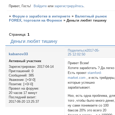
Привет, Гость!
Войдите
или
зарегистрируйтесь
.
»
Форум о заработке в интернете
»
Валютный рынок
FOREX, торговля на Форексе
»
Деньги любят тишину
Страница:
1
Деньги любят тишину
Поделиться
2017-05-
kabanov33
25 12:02:50
Активный участник
Привет Всем!
Зарегистрирован
: 2017-04-14
Хотите заработать ? Да легко 
Приглашений:
0
Есть проект
stamford-
Сообщений:
385
market.com
, и есть трейдеры
Уважение:
[+0/-0]
которые успешно
Позитив:
[+0/-0]
зарабатывают.
Провел на форуме:
20 часов 17 минут
Ноо, есть одна проблема, дл
Последний визит:
того ,чтобы было много денег,
2017-06-20 13:25:37
ну сами понимаете со 100
баксов 20% это всего 20