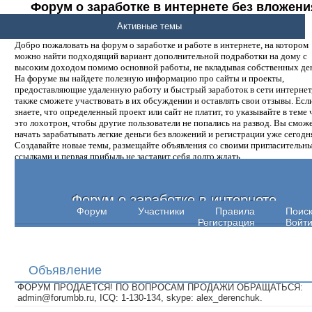
Форум о заработке в интернете без вложени
денег.
Активные темы
Добро пожаловать на форум о заработке и работе в интернете, на котором
можно найти подходящий вариант дополнительной подработки на дому с
высоким доходом помимо основной работы, не вкладывая собственных ден
На форуме вы найдете полезную информацию про сайты и проекты,
предоставляющие удаленную работу и быстрый заработок в сети интернет,
также сможете участвовать в их обсуждении и оставлять свои отзывы. Есл
знаете, что определенный проект или сайт не платит, то указывайте в теме 
это лохотрон, чтобы другие пользователи не попались на развод. Вы смож
начать зарабатывать легкие деньги без вложений и регистрации уже сегодн
Создавайте новые темы, размещайте объявления со своими пригласительн
ссылками и первая прибыль не заставит себя долго ждать.
Форум о заработке в интернете
Форум
Участники
Правила
Поис
Регистрация
Войт
Объявление
ФОРУМ ПРОДАЕТСЯ! ПО ВОПРОСАМ ПРОДАЖИ ОБРАЩАТЬСЯ:
admin@forumbb.ru, ICQ: 1-130-134, skype: alex_derenchuk.