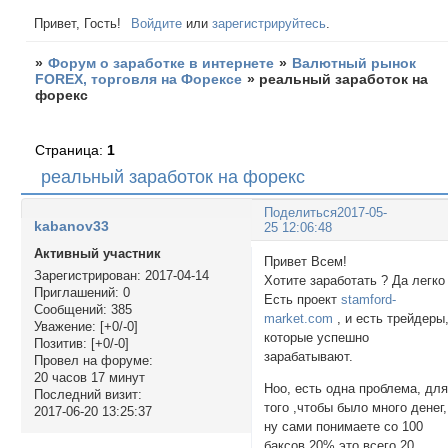
Привет, Гость!
Войдите
или
зарегистрируйтесь
.
»
Форум о заработке в интернете
»
Валютный рынок
FOREX, торговля на Форексе
»
реальный заработок на
форекс
Страница:
1
реальный заработок на форекс
Поделиться
2017-05-
kabanov33
25 12:06:48
Активный участник
Привет Всем!
Зарегистрирован
: 2017-04-14
Хотите заработать ? Да легко 
Приглашений:
0
Есть проект
stamford-
Сообщений:
385
market.com
, и есть трейдеры
Уважение:
[+0/-0]
которые успешно
Позитив:
[+0/-0]
зарабатывают.
Провел на форуме:
20 часов 17 минут
Ноо, есть одна проблема, дл
Последний визит:
того ,чтобы было много денег,
2017-06-20 13:25:37
ну сами понимаете со 100
баксов 20% это всего 20