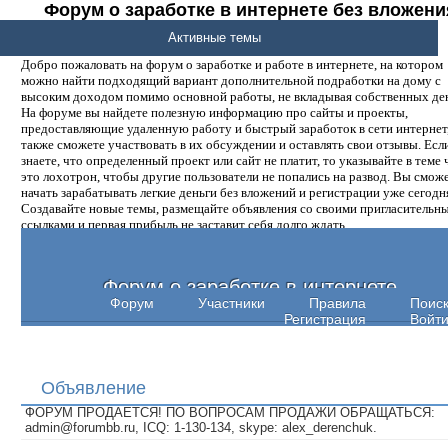
Форум о заработке в интернете без вложени
денег.
Активные темы
Добро пожаловать на форум о заработке и работе в интернете, на котором
можно найти подходящий вариант дополнительной подработки на дому с
высоким доходом помимо основной работы, не вкладывая собственных ден
На форуме вы найдете полезную информацию про сайты и проекты,
предоставляющие удаленную работу и быстрый заработок в сети интернет,
также сможете участвовать в их обсуждении и оставлять свои отзывы. Есл
знаете, что определенный проект или сайт не платит, то указывайте в теме 
это лохотрон, чтобы другие пользователи не попались на развод. Вы смож
начать зарабатывать легкие деньги без вложений и регистрации уже сегодн
Создавайте новые темы, размещайте объявления со своими пригласительн
ссылками и первая прибыль не заставит себя долго ждать.
Форум о заработке в интернете
Форум
Участники
Правила
Поис
Регистрация
Войт
Объявление
ФОРУМ ПРОДАЕТСЯ! ПО ВОПРОСАМ ПРОДАЖИ ОБРАЩАТЬСЯ:
admin@forumbb.ru, ICQ: 1-130-134, skype: alex_derenchuk.