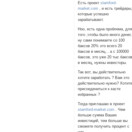
Есть проект
stamford-
market.com
, и есть трейдеры
которые успешно
зарабатывают.
Ноо, есть одна проблема, дл
того ,чтобы было много денег,
ну сами понимаете со 100
баксов 20% это всего 20
баксов в месяц... а с 100000
баксов, это уже 20 тыс баксо
в месяц, нужны инвесторы.
Так вот, вы действительно
хотите заработать ? Вам это
действительно нужно? Хотит
присоедениться к касте
избранных ?
Тогда приглашаю в проект
stamford-market.com
. Чем
больше сумма Ваших
инвестиций, тем больше вы
сможете получить процент с
них.