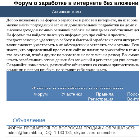
Форум о заработке в интернете без вложени
денег.
Активные темы
Добро пожаловать на форум о заработке и работе в интернете, на котором
можно найти подходящий вариант дополнительной подработки на дому с
высоким доходом помимо основной работы, не вкладывая собственных ден
На форуме вы найдете полезную информацию про сайты и проекты,
предоставляющие удаленную работу и быстрый заработок в сети интернет,
также сможете участвовать в их обсуждении и оставлять свои отзывы. Есл
знаете, что определенный проект или сайт не платит, то указывайте в теме 
это лохотрон, чтобы другие пользователи не попались на развод. Вы смож
начать зарабатывать легкие деньги без вложений и регистрации уже сегодн
Создавайте новые темы, размещайте объявления со своими пригласительн
ссылками и первая прибыль не заставит себя долго ждать.
Форум о заработке в интернете
Форум
Участники
Правила
Поис
Регистрация
Войт
Объявление
ФОРУМ ПРОДАЕТСЯ! ПО ВОПРОСАМ ПРОДАЖИ ОБРАЩАТЬСЯ:
admin@forumbb.ru, ICQ: 1-130-134, skype: alex_derenchuk.