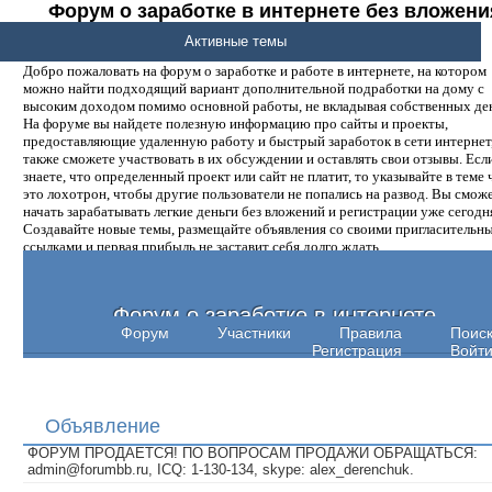
Форум о заработке в интернете без вложени
денег.
Активные темы
Добро пожаловать на форум о заработке и работе в интернете, на котором
можно найти подходящий вариант дополнительной подработки на дому с
высоким доходом помимо основной работы, не вкладывая собственных ден
На форуме вы найдете полезную информацию про сайты и проекты,
предоставляющие удаленную работу и быстрый заработок в сети интернет,
также сможете участвовать в их обсуждении и оставлять свои отзывы. Есл
знаете, что определенный проект или сайт не платит, то указывайте в теме 
это лохотрон, чтобы другие пользователи не попались на развод. Вы смож
начать зарабатывать легкие деньги без вложений и регистрации уже сегодн
Создавайте новые темы, размещайте объявления со своими пригласительн
ссылками и первая прибыль не заставит себя долго ждать.
Форум о заработке в интернете
Форум
Участники
Правила
Поис
Регистрация
Войт
Объявление
ФОРУМ ПРОДАЕТСЯ! ПО ВОПРОСАМ ПРОДАЖИ ОБРАЩАТЬСЯ:
admin@forumbb.ru, ICQ: 1-130-134, skype: alex_derenchuk.