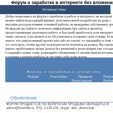
Форум о заработке в интернете без вложени
денег.
Активные темы
Добро пожаловать на форум о заработке и работе в интернете, на котором
можно найти подходящий вариант дополнительной подработки на дому с
высоким доходом помимо основной работы, не вкладывая собственных ден
На форуме вы найдете полезную информацию про сайты и проекты,
предоставляющие удаленную работу и быстрый заработок в сети интернет,
также сможете участвовать в их обсуждении и оставлять свои отзывы. Есл
знаете, что определенный проект или сайт не платит, то указывайте в теме 
это лохотрон, чтобы другие пользователи не попались на развод. Вы смож
начать зарабатывать легкие деньги без вложений и регистрации уже сегодн
Создавайте новые темы, размещайте объявления со своими пригласительн
ссылками и первая прибыль не заставит себя долго ждать.
Форум о заработке в интернете
Форум
Участники
Правила
Поис
Регистрация
Войт
Объявление
ФОРУМ ПРОДАЕТСЯ! ПО ВОПРОСАМ ПРОДАЖИ ОБРАЩАТЬСЯ:
admin@forumbb.ru, ICQ: 1-130-134, skype: alex_derenchuk.