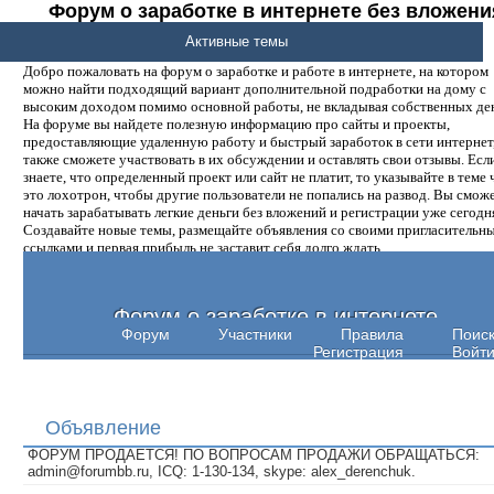
Форум о заработке в интернете без вложени
денег.
Активные темы
Добро пожаловать на форум о заработке и работе в интернете, на котором
можно найти подходящий вариант дополнительной подработки на дому с
высоким доходом помимо основной работы, не вкладывая собственных ден
На форуме вы найдете полезную информацию про сайты и проекты,
предоставляющие удаленную работу и быстрый заработок в сети интернет,
также сможете участвовать в их обсуждении и оставлять свои отзывы. Есл
знаете, что определенный проект или сайт не платит, то указывайте в теме 
это лохотрон, чтобы другие пользователи не попались на развод. Вы смож
начать зарабатывать легкие деньги без вложений и регистрации уже сегодн
Создавайте новые темы, размещайте объявления со своими пригласительн
ссылками и первая прибыль не заставит себя долго ждать.
Форум о заработке в интернете
Форум
Участники
Правила
Поис
Регистрация
Войт
Объявление
ФОРУМ ПРОДАЕТСЯ! ПО ВОПРОСАМ ПРОДАЖИ ОБРАЩАТЬСЯ:
admin@forumbb.ru, ICQ: 1-130-134, skype: alex_derenchuk.