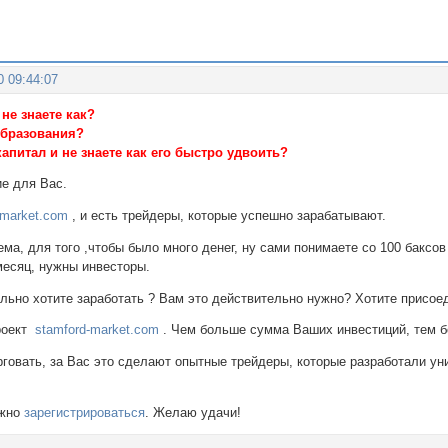
0 09:44:07
 не знаете как?
образования?
апитал и не знаете как его быстро удвоить?
ие для Вас.
-market.com
, и есть трейдеры, которые успешно зарабатывают.
ема, для того ,чтобы было много денег, ну сами понимаете со 100 баксов 
месяц, нужны инвесторы.
ельно хотите заработать ? Вам это действительно нужно? Хотите присое
проект
stamford-market.com
. Чем больше сумма Ваших инвестиций, тем б
рговать, за Вас это сделают опытные трейдеры, которые разработали у
.
ожно
зарегистрироваться
. Желаю удачи!