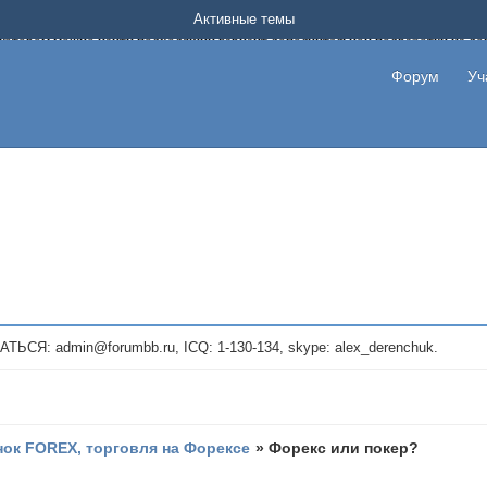
Форум о заработке в интернете без вложения денег.
Активные темы
на котором можно найти подходящий вариант дополнительной подработки на д
про сайты и проекты, предоставляющие удаленную работу и быстрый заработок
т или сайт не платит, то указывайте в теме что это лохотрон, чтобы другие по
Форум
Уч
те новые темы, размещайте объявления со своими пригласительными ссылками и
admin@forumbb.ru, ICQ: 1-130-134, skype: alex_derenchuk.
ок FOREX, торговля на Форексе
»
Форекс или покер?