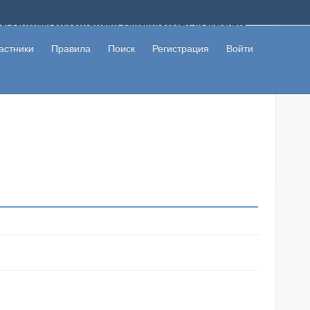
ому с высоким доходом помимо основной работы, не вкладывая
 в сети интернет, а также сможете участвовать в их обсуждении
льзователи не попались на развод. Вы сможете начать зарабатывать
астники
Правила
Поиск
Регистрация
Войти
 первая прибыль не заставит себя долго ждать.