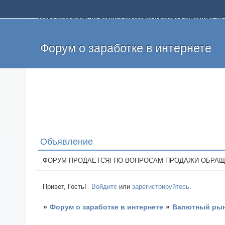
Добро пожаловать на форум о заработке и работе в интернете, 
собственных денег. На форуме вы найдете полезную информацию 
и оставлять свои отзывы. Если вы знаете, что определенный проек
легкие деньги без вложений и регистрации уже сегодня. Создавай
Форум о заработке в интернете
Объявление
ФОРУМ ПРОДАЕТСЯ! ПО ВОПРОСАМ ПРОДАЖИ ОБРАЩАТЬСЯ: 
Привет, Гость!
Войдите
или
зарегистрируйтесь
.
»
Форум о заработке в интернете
»
Валютный рын