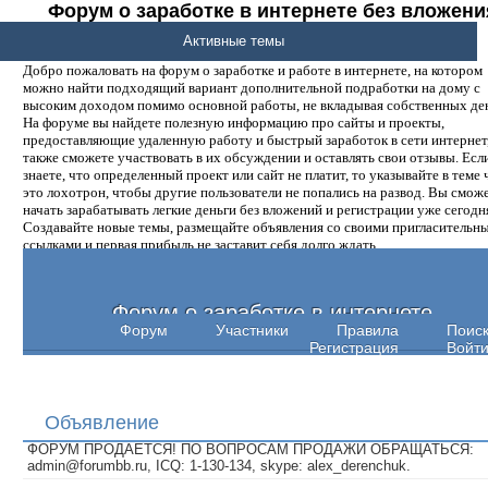
Форум о заработке в интернете без вложени
денег.
Активные темы
Добро пожаловать на форум о заработке и работе в интернете, на котором
можно найти подходящий вариант дополнительной подработки на дому с
высоким доходом помимо основной работы, не вкладывая собственных ден
На форуме вы найдете полезную информацию про сайты и проекты,
предоставляющие удаленную работу и быстрый заработок в сети интернет,
также сможете участвовать в их обсуждении и оставлять свои отзывы. Есл
знаете, что определенный проект или сайт не платит, то указывайте в теме 
это лохотрон, чтобы другие пользователи не попались на развод. Вы смож
начать зарабатывать легкие деньги без вложений и регистрации уже сегодн
Создавайте новые темы, размещайте объявления со своими пригласительн
ссылками и первая прибыль не заставит себя долго ждать.
Форум о заработке в интернете
Форум
Участники
Правила
Поис
Регистрация
Войт
Объявление
ФОРУМ ПРОДАЕТСЯ! ПО ВОПРОСАМ ПРОДАЖИ ОБРАЩАТЬСЯ:
admin@forumbb.ru, ICQ: 1-130-134, skype: alex_derenchuk.