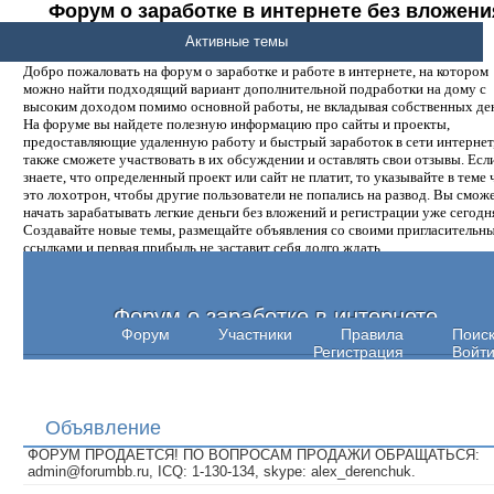
Форум о заработке в интернете без вложени
денег.
Активные темы
Добро пожаловать на форум о заработке и работе в интернете, на котором
можно найти подходящий вариант дополнительной подработки на дому с
высоким доходом помимо основной работы, не вкладывая собственных ден
На форуме вы найдете полезную информацию про сайты и проекты,
предоставляющие удаленную работу и быстрый заработок в сети интернет,
также сможете участвовать в их обсуждении и оставлять свои отзывы. Есл
знаете, что определенный проект или сайт не платит, то указывайте в теме 
это лохотрон, чтобы другие пользователи не попались на развод. Вы смож
начать зарабатывать легкие деньги без вложений и регистрации уже сегодн
Создавайте новые темы, размещайте объявления со своими пригласительн
ссылками и первая прибыль не заставит себя долго ждать.
Форум о заработке в интернете
Форум
Участники
Правила
Поис
Регистрация
Войт
Объявление
ФОРУМ ПРОДАЕТСЯ! ПО ВОПРОСАМ ПРОДАЖИ ОБРАЩАТЬСЯ:
admin@forumbb.ru, ICQ: 1-130-134, skype: alex_derenchuk.