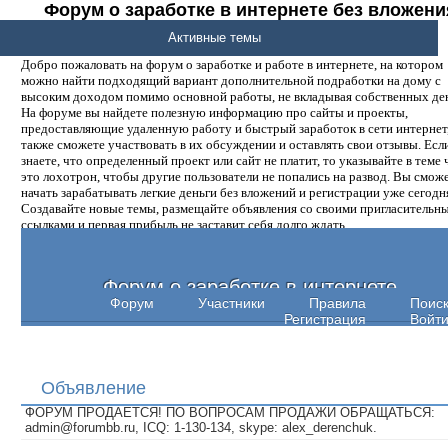
Форум о заработке в интернете без вложени
денег.
Активные темы
Добро пожаловать на форум о заработке и работе в интернете, на котором
можно найти подходящий вариант дополнительной подработки на дому с
высоким доходом помимо основной работы, не вкладывая собственных ден
На форуме вы найдете полезную информацию про сайты и проекты,
предоставляющие удаленную работу и быстрый заработок в сети интернет,
также сможете участвовать в их обсуждении и оставлять свои отзывы. Есл
знаете, что определенный проект или сайт не платит, то указывайте в теме 
это лохотрон, чтобы другие пользователи не попались на развод. Вы смож
начать зарабатывать легкие деньги без вложений и регистрации уже сегодн
Создавайте новые темы, размещайте объявления со своими пригласительн
ссылками и первая прибыль не заставит себя долго ждать.
Форум о заработке в интернете
Форум
Участники
Правила
Поис
Регистрация
Войт
Объявление
ФОРУМ ПРОДАЕТСЯ! ПО ВОПРОСАМ ПРОДАЖИ ОБРАЩАТЬСЯ:
admin@forumbb.ru, ICQ: 1-130-134, skype: alex_derenchuk.