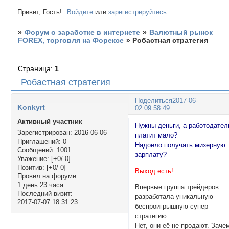
Привет, Гость!
Войдите
или
зарегистрируйтесь
.
»
Форум о заработке в интернете
»
Валютный рынок
FOREX, торговля на Форексе
»
Робастная стратегия
Страница:
1
Робастная стратегия
Поделиться
2017-06-
Konkyrt
02 09:58:49
Активный участник
Нужны деньги, а работодател
Зарегистрирован
: 2016-06-06
платит мало?
Приглашений:
0
Надоело получать мизерную
Сообщений:
1001
зарплату?
Уважение:
[+0/-0]
Позитив:
[+0/-0]
Выход есть!
Провел на форуме:
1 день 23 часа
Впервые группа трейдеров
Последний визит:
разработала уникальную
2017-07-07 18:31:23
беспроигрышную супер
стратегию.
Нет, они её не продают. Заче