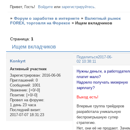
Привет, Гость!
Войдите
или
зарегистрируйтесь
.
»
Форум о заработке в интернете
»
Валютный рынок
FOREX, торговля на Форексе
»
Ищем вкладчиков
Страница:
1
Ищем вкладчиков
Поделиться
2017-06-
Konkyrt
02 10:38:11
Активный участник
Нужны деньги, а работодател
Зарегистрирован
: 2016-06-06
платит мало?
Приглашений:
0
Надоело получать мизерную
Сообщений:
1001
зарплату?
Уважение:
[+0/-0]
Позитив:
[+0/-0]
Выход есть!
Провел на форуме:
1 день 23 часа
Впервые группа трейдеров
Последний визит:
разработала уникальную
2017-07-07 18:31:23
беспроигрышную супер
стратегию.
Нет, они её не продают. Заче