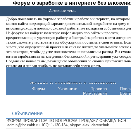
Форум о заработке в интернете без вложени
денег.
Активные темы
Добро пожаловать на форум о заработке и работе в интернете, на котором
можно найти подходящий вариант дополнительной подработки на дому с
высоким доходом помимо основной работы, не вкладывая собственных ден
На форуме вы найдете полезную информацию про сайты и проекты,
предоставляющие удаленную работу и быстрый заработок в сети интернет,
также сможете участвовать в их обсуждении и оставлять свои отзывы. Есл
знаете, что определенный проект или сайт не платит, то указывайте в теме 
это лохотрон, чтобы другие пользователи не попались на развод. Вы смож
начать зарабатывать легкие деньги без вложений и регистрации уже сегодн
Создавайте новые темы, размещайте объявления со своими пригласительн
ссылками и первая прибыль не заставит себя долго ждать.
Форум о заработке в интернете
Форум
Участники
Правила
Поис
Регистрация
Войт
Объявление
ФОРУМ ПРОДАЕТСЯ! ПО ВОПРОСАМ ПРОДАЖИ ОБРАЩАТЬСЯ:
admin@forumbb.ru, ICQ: 1-130-134, skype: alex_derenchuk.