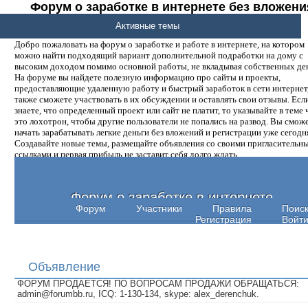
Форум о заработке в интернете без вложени
денег.
Активные темы
Добро пожаловать на форум о заработке и работе в интернете, на котором
можно найти подходящий вариант дополнительной подработки на дому с
высоким доходом помимо основной работы, не вкладывая собственных ден
На форуме вы найдете полезную информацию про сайты и проекты,
предоставляющие удаленную работу и быстрый заработок в сети интернет,
также сможете участвовать в их обсуждении и оставлять свои отзывы. Есл
знаете, что определенный проект или сайт не платит, то указывайте в теме 
это лохотрон, чтобы другие пользователи не попались на развод. Вы смож
начать зарабатывать легкие деньги без вложений и регистрации уже сегодн
Создавайте новые темы, размещайте объявления со своими пригласительн
ссылками и первая прибыль не заставит себя долго ждать.
Форум о заработке в интернете
Форум
Участники
Правила
Поис
Регистрация
Войт
Объявление
ФОРУМ ПРОДАЕТСЯ! ПО ВОПРОСАМ ПРОДАЖИ ОБРАЩАТЬСЯ:
admin@forumbb.ru, ICQ: 1-130-134, skype: alex_derenchuk.