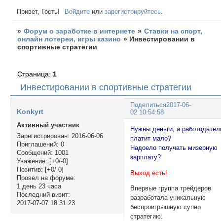
Привет, Гость!
Войдите
или
зарегистрируйтесь
.
»
Форум о заработке в интернете
»
Ставки на спорт,
онлайн лотереи, игры казино
»
Инвестировании в
спортивные стратегии
Страница:
1
Инвестировании в спортивные стратегии
Поделиться
2017-06-
Konkyrt
02 10:54:58
Активный участник
Нужны деньги, а работодател
Зарегистрирован
: 2016-06-06
платит мало?
Приглашений:
0
Надоело получать мизерную
Сообщений:
1001
зарплату?
Уважение:
[+0/-0]
Позитив:
[+0/-0]
Выход есть!
Провел на форуме:
1 день 23 часа
Впервые группа трейдеров
Последний визит:
разработала уникальную
2017-07-07 18:31:23
беспроигрышную супер
стратегию.