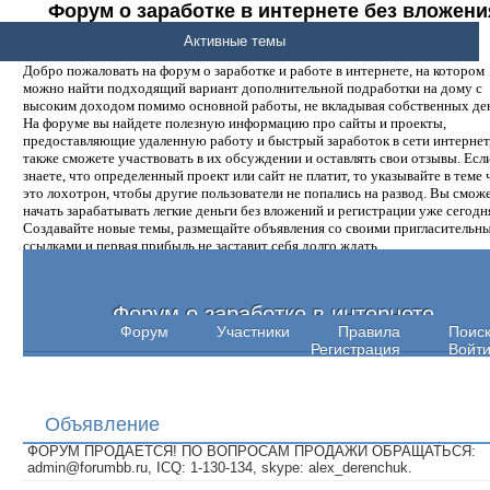
Форум о заработке в интернете без вложени
денег.
Активные темы
Добро пожаловать на форум о заработке и работе в интернете, на котором
можно найти подходящий вариант дополнительной подработки на дому с
высоким доходом помимо основной работы, не вкладывая собственных ден
На форуме вы найдете полезную информацию про сайты и проекты,
предоставляющие удаленную работу и быстрый заработок в сети интернет,
также сможете участвовать в их обсуждении и оставлять свои отзывы. Есл
знаете, что определенный проект или сайт не платит, то указывайте в теме 
это лохотрон, чтобы другие пользователи не попались на развод. Вы смож
начать зарабатывать легкие деньги без вложений и регистрации уже сегодн
Создавайте новые темы, размещайте объявления со своими пригласительн
ссылками и первая прибыль не заставит себя долго ждать.
Форум о заработке в интернете
Форум
Участники
Правила
Поис
Регистрация
Войт
Объявление
ФОРУМ ПРОДАЕТСЯ! ПО ВОПРОСАМ ПРОДАЖИ ОБРАЩАТЬСЯ:
admin@forumbb.ru, ICQ: 1-130-134, skype: alex_derenchuk.