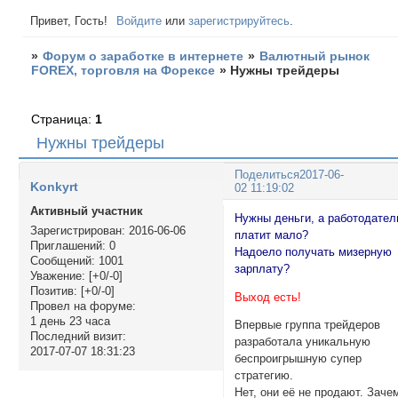
Привет, Гость!
Войдите
или
зарегистрируйтесь
.
»
Форум о заработке в интернете
»
Валютный рынок
FOREX, торговля на Форексе
»
Нужны трейдеры
Страница:
1
Нужны трейдеры
Поделиться
2017-06-
Konkyrt
02 11:19:02
Активный участник
Нужны деньги, а работодател
Зарегистрирован
: 2016-06-06
платит мало?
Приглашений:
0
Надоело получать мизерную
Сообщений:
1001
зарплату?
Уважение:
[+0/-0]
Позитив:
[+0/-0]
Выход есть!
Провел на форуме:
1 день 23 часа
Впервые группа трейдеров
Последний визит:
разработала уникальную
2017-07-07 18:31:23
беспроигрышную супер
стратегию.
Нет, они её не продают. Заче