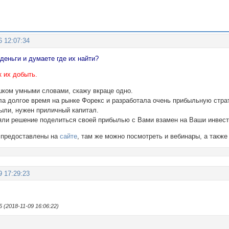
6 12:07:34
деньги и думаете где их найти?
к их добыть.
шком умными словами, скажу вкраце одно.
ла долгое время на рынке Форекс и разработала очень прибыльную страт
ыли, нужен приличный капитал.
яли решение поделиться своей прибылью с Вами взамен на Ваши инвест
 предоставлены на
сайте
, там же можно посмотреть и вебинары, а так
9 17:29:23
(2018-11-09 16:06:22)