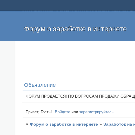
Добро пожаловать на форум о заработке и работе в интернете, 
собственных денег. На форуме вы найдете полезную информацию 
и оставлять свои отзывы. Если вы знаете, что определенный проек
легкие деньги без вложений и регистрации уже сегодня. Создавай
Форум о заработке в интернете
Объявление
ФОРУМ ПРОДАЕТСЯ! ПО ВОПРОСАМ ПРОДАЖИ ОБРАЩАТЬСЯ: 
Привет, Гость!
Войдите
или
зарегистрируйтесь
.
»
Форум о заработке в интернете
»
Заработок на 