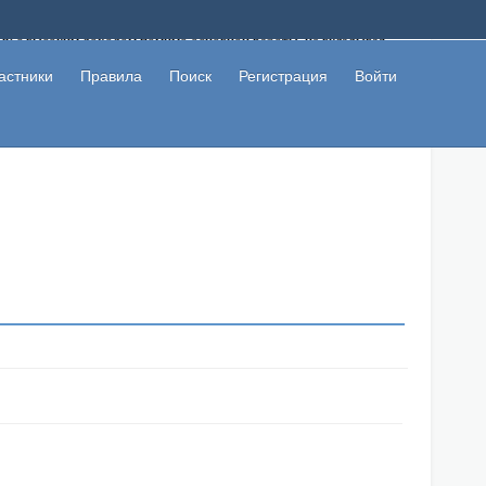
ому с высоким доходом помимо основной работы, не вкладывая
 в сети интернет, а также сможете участвовать в их обсуждении
льзователи не попались на развод. Вы сможете начать зарабатывать
астники
Правила
Поиск
Регистрация
Войти
 первая прибыль не заставит себя долго ждать.