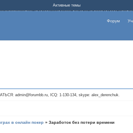
Форум о заработке в интернете без вложения денег.
Активные темы
на котором можно найти подходящий вариант дополнительной подработки на д
про сайты и проекты, предоставляющие удаленную работу и быстрый заработок
т или сайт не платит, то указывайте в теме что это лохотрон, чтобы другие по
Форум
Уч
те новые темы, размещайте объявления со своими пригласительными ссылками и
admin@forumbb.ru, ICQ: 1-130-134, skype: alex_derenchuk.
играх в онлайн покер
»
Заработок без потери времени