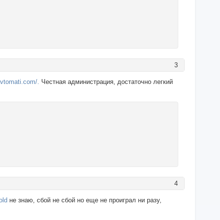
3
-avtomati.com/.
Честная администрация, достаточно легкий
4
old
не знаю, сбой не сбой но еще не проиграл ни разу,