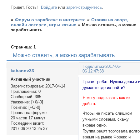
Привет, Гость!
Войдите
или
зарегистрируйтесь
.
»
Форум о заработке в интернете
»
Ставки на спорт,
онлайн лотереи, игры казино
»
Можно ставить, а можно
зарабатывать
Страница:
1
Можно ставить, а можно зарабатывать
Поделиться
2017-06-
kabanov33
06 12:47:38
Активный участник
Привет ребят. Нужны деньги 
Зарегистрирован
: 2017-04-14
думаете где их найти?
Приглашений:
0
Сообщений:
385
Я могу подсказать как их
Уважение:
[+0/-0]
добыть.
Позитив:
[+0/-0]
Провел на форуме:
Чтобы не писать слишком
20 часов 17 минут
умными словами, скажу
Последний визит:
вкраце одно.
2017-06-20 13:25:37
Группа ребят торговала долго
время на рынке Форекс и