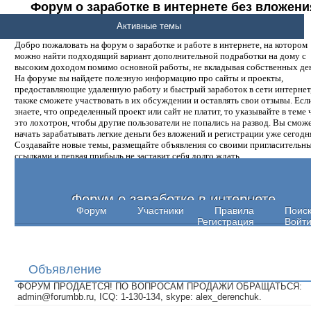
Форум о заработке в интернете без вложени
денег.
Активные темы
Добро пожаловать на форум о заработке и работе в интернете, на котором
можно найти подходящий вариант дополнительной подработки на дому с
высоким доходом помимо основной работы, не вкладывая собственных ден
На форуме вы найдете полезную информацию про сайты и проекты,
предоставляющие удаленную работу и быстрый заработок в сети интернет,
также сможете участвовать в их обсуждении и оставлять свои отзывы. Есл
знаете, что определенный проект или сайт не платит, то указывайте в теме 
это лохотрон, чтобы другие пользователи не попались на развод. Вы смож
начать зарабатывать легкие деньги без вложений и регистрации уже сегодн
Создавайте новые темы, размещайте объявления со своими пригласительн
ссылками и первая прибыль не заставит себя долго ждать.
Форум о заработке в интернете
Форум
Участники
Правила
Поис
Регистрация
Войт
Объявление
ФОРУМ ПРОДАЕТСЯ! ПО ВОПРОСАМ ПРОДАЖИ ОБРАЩАТЬСЯ:
admin@forumbb.ru, ICQ: 1-130-134, skype: alex_derenchuk.