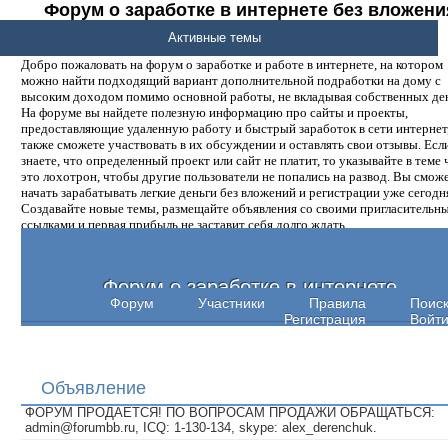
Форум о заработке в интернете без вложени
денег.
Активные темы
Добро пожаловать на форум о заработке и работе в интернете, на котором
можно найти подходящий вариант дополнительной подработки на дому с
высоким доходом помимо основной работы, не вкладывая собственных ден
На форуме вы найдете полезную информацию про сайты и проекты,
предоставляющие удаленную работу и быстрый заработок в сети интернет,
также сможете участвовать в их обсуждении и оставлять свои отзывы. Есл
знаете, что определенный проект или сайт не платит, то указывайте в теме 
это лохотрон, чтобы другие пользователи не попались на развод. Вы смож
начать зарабатывать легкие деньги без вложений и регистрации уже сегодн
Создавайте новые темы, размещайте объявления со своими пригласительн
ссылками и первая прибыль не заставит себя долго ждать.
Форум о заработке в интернете
Форум
Участники
Правила
Поис
Регистрация
Войт
Объявление
ФОРУМ ПРОДАЕТСЯ! ПО ВОПРОСАМ ПРОДАЖИ ОБРАЩАТЬСЯ:
admin@forumbb.ru, ICQ: 1-130-134, skype: alex_derenchuk.