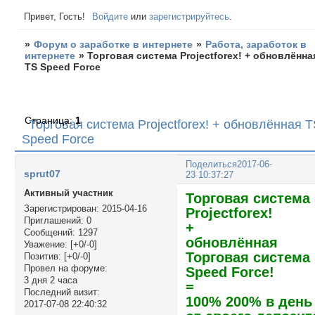
Привет, Гость!
Войдите
или
зарегистрируйтесь
.
»
Форум о заработке в интернете
»
Работа, заработок в
интернете
»
Торговая система Projectforex! + обновлённа
ТS Speed Force
Страница:
1
Торговая система Projectforex! + обновлённая 
Speed Force
Поделиться
2017-06-
sprut07
23 10:37:27
Активный участник
Торговая система
Зарегистрирован
: 2015-04-16
Projectforex!
Приглашений:
0
+
Сообщений:
1297
обновлённая
Уважение:
[+0/-0]
Торговая система
Позитив:
[+0/-0]
Провел на форуме:
Speed Force!
3 дня 2 часа
=
Последний визит:
100% 200% в день
2017-07-08 22:40:32