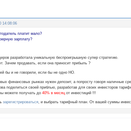
0 14:08:06
отодатель платит мало?
зерную зарплату?
деров разработала уникальную беспроигрышную супер стратегию.
ют. Зачем продавать, если она приносит прибыль ?
ей бы и не говорили, если бы не одно НО.
овых финансовых рынках нужен депозит, а попросту говоря наличные ср
това поделиться своей приблью, разработав для своих инвесторов тариф
 вы можете получать до
40% в месяц
от инвестиций !!!
шь
зарегистрироваться
, и выбрать тарифный план. От вашей суммы инве