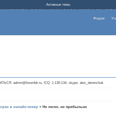
Форум о заработке в интернете без вложения денег.
Активные темы
на котором можно найти подходящий вариант дополнительной подработки на д
про сайты и проекты, предоставляющие удаленную работу и быстрый заработок
т или сайт не платит, то указывайте в теме что это лохотрон, чтобы другие по
Форум
Уч
те новые темы, размещайте объявления со своими пригласительными ссылками и
admin@forumbb.ru, ICQ: 1-130-134, skype: alex_derenchuk.
играх в онлайн покер
»
Не легко, но прибыльно