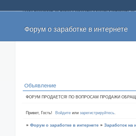
Добро пожаловать на форум о заработке и работе в интернете, 
собственных денег. На форуме вы найдете полезную информацию 
и оставлять свои отзывы. Если вы знаете, что определенный проек
легкие деньги без вложений и регистрации уже сегодня. Создавай
Форум о заработке в интернете
Объявление
ФОРУМ ПРОДАЕТСЯ! ПО ВОПРОСАМ ПРОДАЖИ ОБРАЩАТЬСЯ: 
Привет, Гость!
Войдите
или
зарегистрируйтесь
.
»
Форум о заработке в интернете
»
Заработок на 