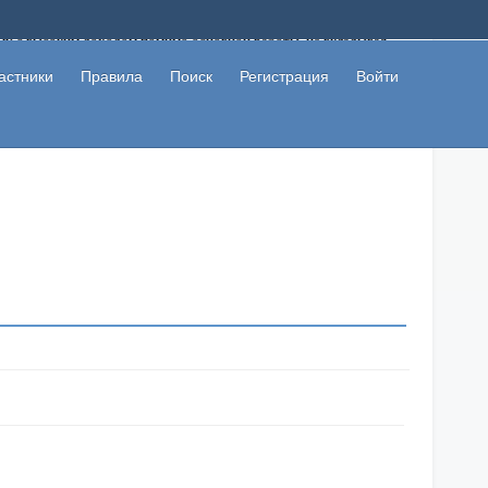
ому с высоким доходом помимо основной работы, не вкладывая
 в сети интернет, а также сможете участвовать в их обсуждении
льзователи не попались на развод. Вы сможете начать зарабатывать
астники
Правила
Поиск
Регистрация
Войти
 первая прибыль не заставит себя долго ждать.