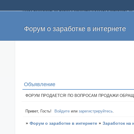
Добро пожаловать на форум о заработке и работе в интернете, 
собственных денег. На форуме вы найдете полезную информацию 
и оставлять свои отзывы. Если вы знаете, что определенный проек
легкие деньги без вложений и регистрации уже сегодня. Создавай
Форум о заработке в интернете
Объявление
ФОРУМ ПРОДАЕТСЯ! ПО ВОПРОСАМ ПРОДАЖИ ОБРАЩАТЬСЯ: 
Привет, Гость!
Войдите
или
зарегистрируйтесь
.
»
Форум о заработке в интернете
»
Заработок на 