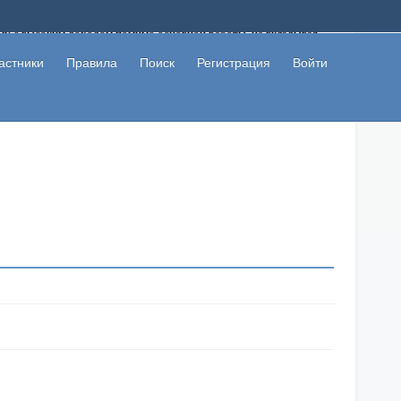
ому с высоким доходом помимо основной работы, не вкладывая
 в сети интернет, а также сможете участвовать в их обсуждении
льзователи не попались на развод. Вы сможете начать зарабатывать
астники
Правила
Поиск
Регистрация
Войти
 первая прибыль не заставит себя долго ждать.