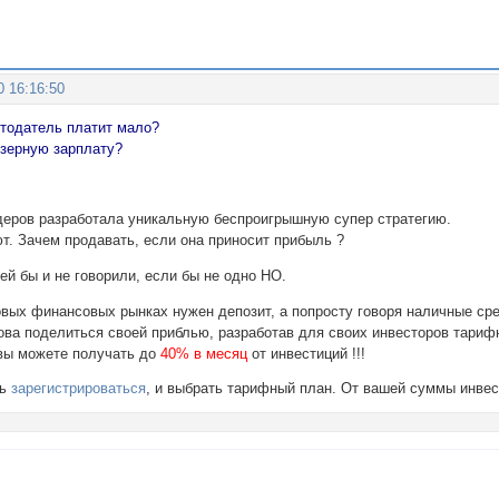
0 16:16:50
отодатель платит мало?
зерную зарплату?
деров разработала уникальную беспроигрышную супер стратегию.
ют. Зачем продавать, если она приносит прибыль ?
ей бы и не говорили, если бы не одно НО.
овых финансовых рынках нужен депозит, а попросту говоря наличные ср
това поделиться своей приблью, разработав для своих инвесторов тариф
 вы можете получать до
40% в месяц
от инвестиций !!!
шь
зарегистрироваться
, и выбрать тарифный план. От вашей суммы инве