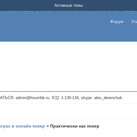
Форум о заработке в интернете без вложения денег.
Активные темы
на котором можно найти подходящий вариант дополнительной подработки на д
про сайты и проекты, предоставляющие удаленную работу и быстрый заработок
т или сайт не платит, то указывайте в теме что это лохотрон, чтобы другие по
Форум
Уч
те новые темы, размещайте объявления со своими пригласительными ссылками и
admin@forumbb.ru, ICQ: 1-130-134, skype: alex_derenchuk.
играх в онлайн покер
»
Практически как покер