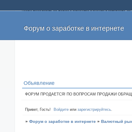
Добро пожаловать на форум о заработке и работе в интернете, 
собственных денег. На форуме вы найдете полезную информацию 
и оставлять свои отзывы. Если вы знаете, что определенный проек
легкие деньги без вложений и регистрации уже сегодня. Создавай
Форум о заработке в интернете
Объявление
ФОРУМ ПРОДАЕТСЯ! ПО ВОПРОСАМ ПРОДАЖИ ОБРАЩАТЬСЯ: 
Привет, Гость!
Войдите
или
зарегистрируйтесь
.
»
Форум о заработке в интернете
»
Валютный рын