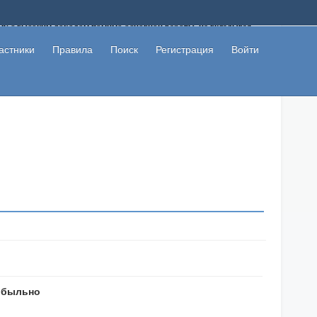
ому с высоким доходом помимо основной работы, не вкладывая
 в сети интернет, а также сможете участвовать в их обсуждении
льзователи не попались на развод. Вы сможете начать зарабатывать
астники
Правила
Поиск
Регистрация
Войти
 первая прибыль не заставит себя долго ждать.
рибыльно