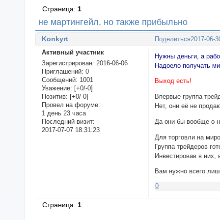
Страница:
1
не мартингейл, но также прибыльно
Konkyrt
Поделиться
2017-06-3
Активный участник
Нужны деньги, а раб
Зарегистрирован
: 2016-06-06
Надоело получать ми
Приглашений:
0
Сообщений:
1001
Выход есть!
Уважение:
[+0/-0]
Позитив:
[+0/-0]
Впервые группа трей
Провел на форуме:
Нет, они её не прода
1 день 23 часа
Да они бы вообще о н
Последний визит:
2017-07-07 18:31:23
Для торговли на мир
Группа трейдеров го
Инвестировав в них,
Вам нужно всего ли
0
Страница:
1