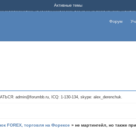
Форум о заработке в интернете без вложения денег.
Активные темы
на котором можно найти подходящий вариант дополнительной подработки на д
про сайты и проекты, предоставляющие удаленную работу и быстрый заработок
т или сайт не платит, то указывайте в теме что это лохотрон, чтобы другие по
Форум
Уч
те новые темы, размещайте объявления со своими пригласительными ссылками и
admin@forumbb.ru, ICQ: 1-130-134, skype: alex_derenchuk.
ок FOREX, торговля на Форексе
»
не мартингейл, но также п