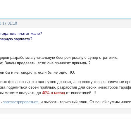
0 17:01:18
отодатель платит мало?
зерную зарплату?
деров разработала уникальную беспроигрышную супер стратегию.
ют. Зачем продавать, если она приносит прибыль ?
ей бы и не говорили, если бы не одно НО.
овых финансовых рынках нужен депозит, а попросту говоря наличные ср
това поделиться своей приблью, разработав для своих инвесторов тариф
 вы можете получать до
40% в месяц
от инвестиций !!!
шь
зарегистрироваться
, и выбрать тарифный план. От вашей суммы инве