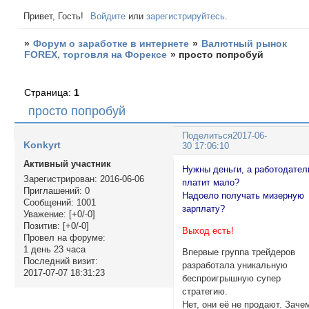
Привет, Гость!
Войдите
или
зарегистрируйтесь
.
»
Форум о заработке в интернете
»
Валютный рынок
FOREX, торговля на Форексе
»
просто попробуй
Страница:
1
просто попробуй
Поделиться
2017-06-
Konkyrt
30 17:06:10
Активный участник
Нужны деньги, а работодател
Зарегистрирован
: 2016-06-06
платит мало?
Приглашений:
0
Надоело получать мизерную
Сообщений:
1001
зарплату?
Уважение:
[+0/-0]
Позитив:
[+0/-0]
Выход есть!
Провел на форуме:
1 день 23 часа
Впервые группа трейдеров
Последний визит:
разработала уникальную
2017-07-07 18:31:23
беспроигрышную супер
стратегию.
Нет, они её не продают. Заче