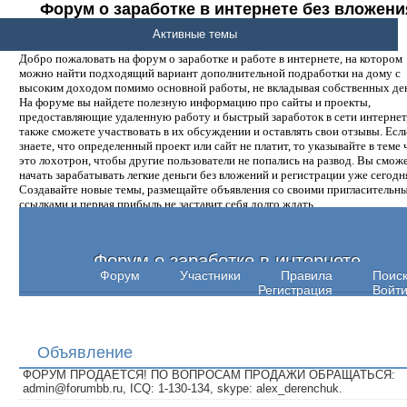
Форум о заработке в интернете без вложени
денег.
Активные темы
Добро пожаловать на форум о заработке и работе в интернете, на котором
можно найти подходящий вариант дополнительной подработки на дому с
высоким доходом помимо основной работы, не вкладывая собственных ден
На форуме вы найдете полезную информацию про сайты и проекты,
предоставляющие удаленную работу и быстрый заработок в сети интернет,
также сможете участвовать в их обсуждении и оставлять свои отзывы. Есл
знаете, что определенный проект или сайт не платит, то указывайте в теме 
это лохотрон, чтобы другие пользователи не попались на развод. Вы смож
начать зарабатывать легкие деньги без вложений и регистрации уже сегодн
Создавайте новые темы, размещайте объявления со своими пригласительн
ссылками и первая прибыль не заставит себя долго ждать.
Форум о заработке в интернете
Форум
Участники
Правила
Поис
Регистрация
Войт
Объявление
ФОРУМ ПРОДАЕТСЯ! ПО ВОПРОСАМ ПРОДАЖИ ОБРАЩАТЬСЯ:
admin@forumbb.ru, ICQ: 1-130-134, skype: alex_derenchuk.