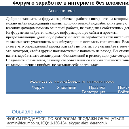
Форум о заработке в интернете без вложени
денег.
Активные темы
Добро пожаловать на форум о заработке и работе в интернете, на котором
можно найти подходящий вариант дополнительной подработки на дому с
высоким доходом помимо основной работы, не вкладывая собственных ден
На форуме вы найдете полезную информацию про сайты и проекты,
предоставляющие удаленную работу и быстрый заработок в сети интернет,
также сможете участвовать в их обсуждении и оставлять свои отзывы. Есл
знаете, что определенный проект или сайт не платит, то указывайте в теме 
это лохотрон, чтобы другие пользователи не попались на развод. Вы смож
начать зарабатывать легкие деньги без вложений и регистрации уже сегодн
Создавайте новые темы, размещайте объявления со своими пригласительн
ссылками и первая прибыль не заставит себя долго ждать.
Форум о заработке в интернете
Форум
Участники
Правила
Поис
Регистрация
Войт
Объявление
ФОРУМ ПРОДАЕТСЯ! ПО ВОПРОСАМ ПРОДАЖИ ОБРАЩАТЬСЯ:
admin@forumbb.ru, ICQ: 1-130-134, skype: alex_derenchuk.