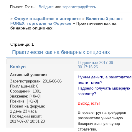
Привет, Гость!
Войдите
или
зарегистрируйтесь
.
»
Форум о заработке в интернете
»
Валютный рынок
FOREX, торговля на Форексе
»
Практически как на
бинарных опционах
Страница:
1
Практически как на бинарных опционах
Поделиться
2017-06-
Konkyrt
30 17:16:26
Активный участник
Нужны деньги, а работодател
Зарегистрирован
: 2016-06-06
платит мало?
Приглашений:
0
Надоело получать мизерную
Сообщений:
1001
зарплату?
Уважение:
[+0/-0]
Позитив:
[+0/-0]
Выход есть!
Провел на форуме:
1 день 23 часа
Впервые группа трейдеров
Последний визит:
разработала уникальную
2017-07-07 18:31:23
беспроигрышную супер
стратегию.