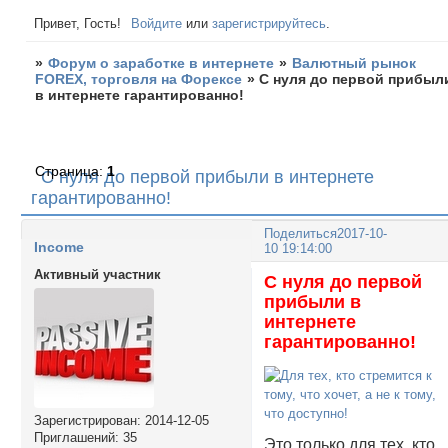
Привет, Гость!
Войдите
или
зарегистрируйтесь
.
»
Форум о заработке в интернете
»
Валютный рынок
FOREX, торговля на Форексе
»
С нуля до первой прибыл
в интернете гарантированно!
Страница:
1
С нуля до первой прибыли в интернете
гарантированно!
Поделиться
2017-10-
Income
10 19:14:00
Активный участник
С нуля до первой
прибыли в
интернете
гарантированно!
Зарегистрирован
: 2014-12-05
Приглашений:
35
Это только для тех, кто