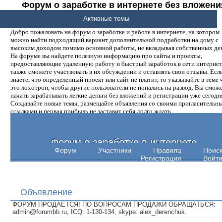
Форум о заработке в интернете без вложени
денег.
Активные темы
Добро пожаловать на форум о заработке и работе в интернете, на котором
можно найти подходящий вариант дополнительной подработки на дому с
высоким доходом помимо основной работы, не вкладывая собственных ден
На форуме вы найдете полезную информацию про сайты и проекты,
предоставляющие удаленную работу и быстрый заработок в сети интернет,
также сможете участвовать в их обсуждении и оставлять свои отзывы. Есл
знаете, что определенный проект или сайт не платит, то указывайте в теме 
это лохотрон, чтобы другие пользователи не попались на развод. Вы смож
начать зарабатывать легкие деньги без вложений и регистрации уже сегодн
Создавайте новые темы, размещайте объявления со своими пригласительн
ссылками и первая прибыль не заставит себя долго ждать.
Форум о заработке в интернете
Форум
Участники
Правила
Поис
Регистрация
Войт
Объявление
ФОРУМ ПРОДАЕТСЯ! ПО ВОПРОСАМ ПРОДАЖИ ОБРАЩАТЬСЯ:
admin@forumbb.ru, ICQ: 1-130-134, skype: alex_derenchuk.