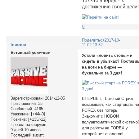
Так что вперед – к
достижению своей цели!
0
Поделиться
2017-10-
Income
11 02:13:32
Активный участник
Устали «ловить стопы» и
сидеть в убытках? Постави
на ноги на бирже —
буквально за 3 дня!
Зарегистрирован
: 2014-12-05
ВПЕРВЫЕ! Евгений Стриж
Приглашений:
35
показывает, как стартовать н
Сообщений:
4165
FOREX без потерь.
Уважение:
[+44/-0]
Знакомит с НОВОЙ
Позитив:
[+135/-12]
полуавтоматической системо
Провел на форуме:
для работы на FOREX у
9 дней 10 часов
которой нет аналогов!
Последний визит: