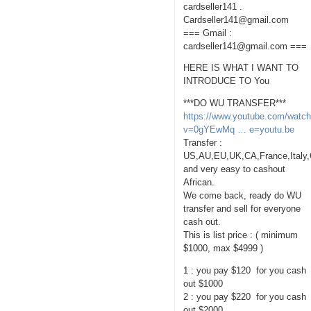
cardseller141 .
Cardseller141@gmail.com
=== Gmail :
cardseller141@gmail.com ===
HERE IS WHAT I WANT TO
INTRODUCE TO You
***DO WU TRANSFER***
https://www.youtube.com/watc
v=0gYEwMq … e=youtu.be
Transfer :
US,AU,EU,UK,CA,France,Italy
and very easy to cashout
African.
We come back, ready do WU
transfer and sell for everyone
cash out.
This is list price : ( minimum
$1000, max $4999 )
1 : you pay $120 for you cash
out $1000
2 : you pay $220 for you cash
out $2000