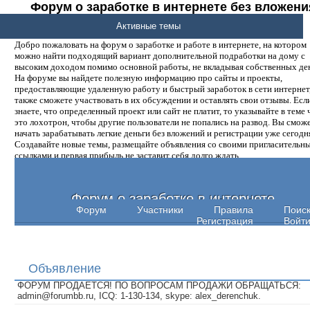
Форум о заработке в интернете без вложени
денег.
Активные темы
Добро пожаловать на форум о заработке и работе в интернете, на котором
можно найти подходящий вариант дополнительной подработки на дому с
высоким доходом помимо основной работы, не вкладывая собственных ден
На форуме вы найдете полезную информацию про сайты и проекты,
предоставляющие удаленную работу и быстрый заработок в сети интернет,
также сможете участвовать в их обсуждении и оставлять свои отзывы. Есл
знаете, что определенный проект или сайт не платит, то указывайте в теме 
это лохотрон, чтобы другие пользователи не попались на развод. Вы смож
начать зарабатывать легкие деньги без вложений и регистрации уже сегодн
Создавайте новые темы, размещайте объявления со своими пригласительн
ссылками и первая прибыль не заставит себя долго ждать.
Форум о заработке в интернете
Форум
Участники
Правила
Поис
Регистрация
Войт
Объявление
ФОРУМ ПРОДАЕТСЯ! ПО ВОПРОСАМ ПРОДАЖИ ОБРАЩАТЬСЯ:
admin@forumbb.ru, ICQ: 1-130-134, skype: alex_derenchuk.