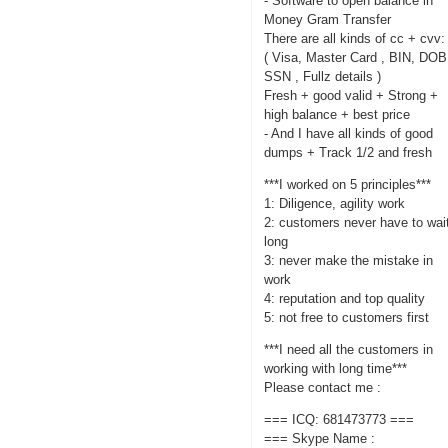
- Software to open balance in
Money Gram Transfer
There are all kinds of cc + cvv:
( Visa, Master Card , BIN, DOB
SSN , Fullz details )
Fresh + good valid + Strong +
high balance + best price
- And I have all kinds of good
dumps + Track 1/2 and fresh
***I worked on 5 principles***
1: Diligence, agility work
2: customers never have to wai
long
3: never make the mistake in
work
4: reputation and top quality
5: not free to customers first
***I need all the customers in
working with long time***
Please contact me :
=== ICQ: 681473773 ===
=== Skype Name :