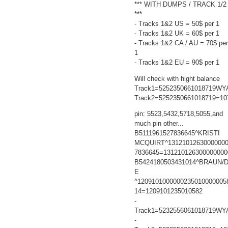
*** WITH DUMPS / TRACK 1/2
***
- Tracks 1&2 US = 50$ per 1
- Tracks 1&2 UK = 60$ per 1
- Tracks 1&2 CA / AU = 70$ pe
1
- Tracks 1&2 EU = 90$ per 1
Will check with hight balance
Track1=5252350661018719W
Track2=5252350661018719=10
pin: 5523,5432,5718,5055,and
much pin other...
B5111961527836645^KRISTI
MCQUIRT^13121012630000000
7836645=131210126300000000
B5424180503431014^BRAUN/
E
^1209101000000235010000005
14=1209101235010582
-
Track1=5232556061018719W
-