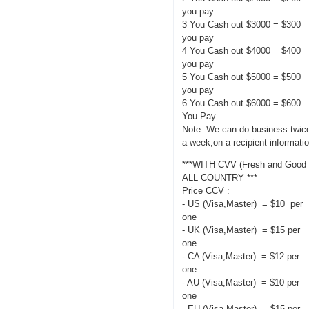
you pay
3 You Cash out $3000 = $300
you pay
4 You Cash out $4000 = $400
you pay
5 You Cash out $5000 = $500
you pay
6 You Cash out $6000 = $600
You Pay
Note: We can do business twic
a week,on a recipient informati
***WITH CVV (Fresh and Good 
ALL COUNTRY ***
Price CCV :
- US (Visa,Master) = $10 per
one
- UK (Visa,Master) = $15 per
one
- CA (Visa,Master) = $12 per
one
- AU (Visa,Master) = $10 per
one
- EU (Visa,Master) = $15 per