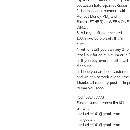
because i hate Spamer,Ripper
2- I only accept payment with
Perfect Money(PM) and
Bitcoin(ETHER) or WEBMONE
WMZ .
3- All my stuff are checked
100% live before sell, that's
sure.
4- orther stuff you can buy 1 for
test ! but for cc minimum or is 
5- If you buy over 3 stuff, I will
discount
6- Hope you are best customer
and we can to work a long time
Thanks all read my post.....hop
to see you soon
ICQ: 681473773 ===
Skype Name : cardseller141
Gmail :
cardseller141@gmail.com
Hangouts :
cardseller141@gmail.com