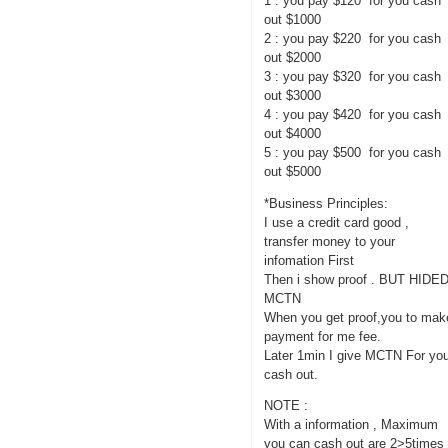
1 : you pay $120 for you cash
out $1000
2 : you pay $220 for you cash
out $2000
3 : you pay $320 for you cash
out $3000
4 : you pay $420 for you cash
out $4000
5 : you pay $500 for you cash
out $5000
*Business Principles:
I use a credit card good ,
transfer money to your
infomation First
Then i show proof . BUT HIDE
MCTN
When you get proof,you to mak
payment for me fee.
Later 1min I give MCTN For yo
cash out.
NOTE :
With a information , Maximum
you can cash out are 2>5times