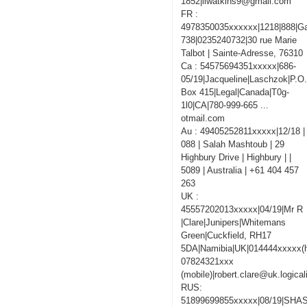
1852|llwatkins9@gmail.com
FR :
4978350035xxxxxx|1218|888|Ga
738|0235240732|30 rue Marie
Talbot | Sainte-Adresse, 76310
Ca : 54575694351xxxxx|686-
05/19|Jacqueline|Laschzok|P.O
Box 415|Legal|Canada|T0g-
1l0|CA|780-999-665 ...
otmail.com
Au : 49405252811xxxxx|12/18 |
088 | Salah Mashtoub | 29
Highbury Drive | Highbury | |
5089 | Australia | +61 404 457
263
UK :
45557202013xxxxx|04/19|Mr R
|Clare|Junipers|Whitemans
Green|Cuckfield, RH17
5DA|Namibia|UK|014444xxxxx(
07824321xxx
(mobile)|robert.clare@uk.logica
RUS:
51899699855xxxxx|08/19|SHA