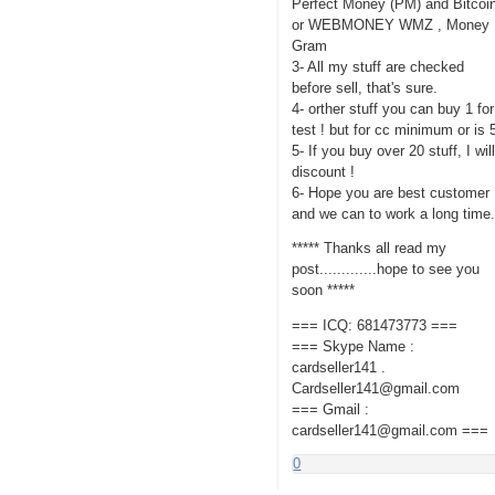
Perfect Money (PM) and Bitcoi
or WEBMONEY WMZ , Money
Gram
3- All my stuff are checked
before sell, that's sure.
4- orther stuff you can buy 1 for
test ! but for cc minimum or is 
5- If you buy over 20 stuff, I wil
discount !
6- Hope you are best customer
and we can to work a long time
***** Thanks all read my
post.............hope to see you
soon *****
=== ICQ: 681473773 ===
=== Skype Name :
cardseller141 .
Cardseller141@gmail.com
=== Gmail :
cardseller141@gmail.com ===
0