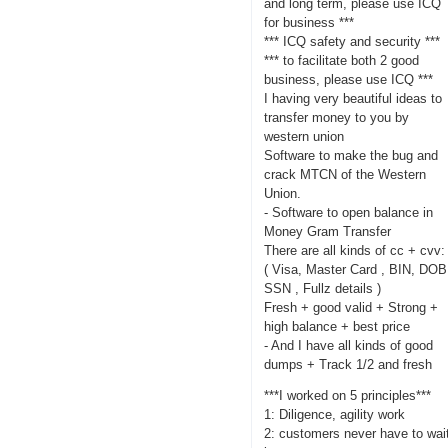
and long term, please use ICQ
for business ***
*** ICQ safety and security ***
*** to facilitate both 2 good
business, please use ICQ ***
I having very beautiful ideas to
transfer money to you by
western union
Software to make the bug and
crack MTCN of the Western
Union.
- Software to open balance in
Money Gram Transfer
There are all kinds of cc + cvv:
( Visa, Master Card , BIN, DOB
SSN , Fullz details )
Fresh + good valid + Strong +
high balance + best price
- And I have all kinds of good
dumps + Track 1/2 and fresh
***I worked on 5 principles***
1: Diligence, agility work
2: customers never have to wai