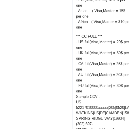
one
- Asias ( Visa,Master = 15$
per one
- Africa ( Visa,Master = $10 p
one
*** CC FULL ***
- US full(Visa,Master) = 20$ pe
one
- UK full(Visa,Master) = 30$ pe
one
- CA full(Visa,Master) = 25$ per
one
- AU full(Visa,Master) = 20$ per
one
- EU full(Visa,Master) = 30$ pe
one
Sample CCV :
US :
52217010000xxxxx|205|0520|
WATKINS|US|DE|CAMDEN|15
SPRING RIDGE WAY|19934|
(302) 697-