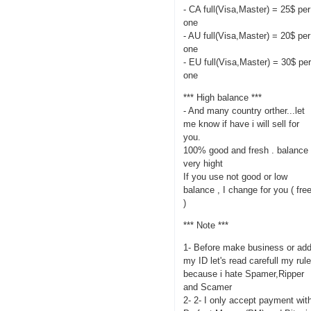
- CA full(Visa,Master) = 25$ per
one
- AU full(Visa,Master) = 20$ per
one
- EU full(Visa,Master) = 30$ pe
one
*** High balance ***
- And many country orther...let
me know if have i will sell for
you.
100% good and fresh . balance
very hight
If you use not good or low
balance , I change for you ( fre
)
*** Note ***
1- Before make business or ad
my ID let's read carefull my rul
because i hate Spamer,Ripper
and Scamer
2- 2- I only accept payment wit