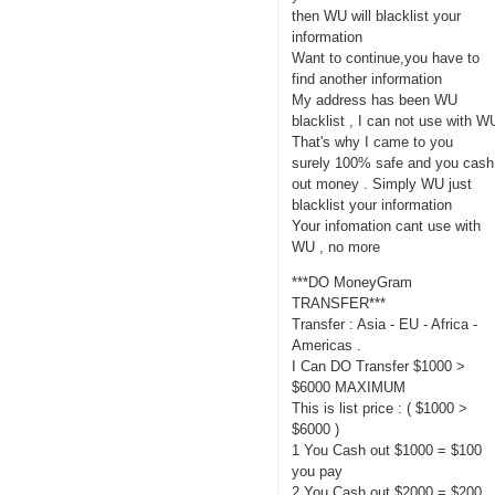
then WU will blacklist your
information
Want to continue,you have to
find another information
My address has been WU
blacklist , I can not use with W
That's why I came to you
surely 100% safe and you cash
out money . Simply WU just
blacklist your information
Your infomation cant use with
WU , no more
***DO MoneyGram
TRANSFER***
Transfer : Asia - EU - Africa -
Americas .
I Can DO Transfer $1000 >
$6000 MAXIMUM
This is list price : ( $1000 >
$6000 )
1 You Cash out $1000 = $100
you pay
2 You Cash out $2000 = $200