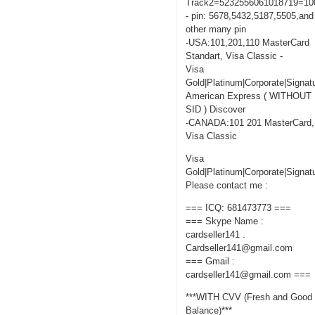
Track2=5232556061018719=10
- pin: 5678,5432,5187,5505,and
other many pin
-USA:101,201,110 MasterCard
Standart, Visa Classic -
Visa
Gold|Platinum|Corporate|Signat
American Express ( WITHOUT
SID ) Discover
-CANADA:101 201 MasterCard,
Visa Classic
Visa
Gold|Platinum|Corporate|Signat
Please contact me :
=== ICQ: 681473773 ===
=== Skype Name :
cardseller141 .
Cardseller141@gmail.com
=== Gmail :
cardseller141@gmail.com ===
***WITH CVV (Fresh and Good
Balance)***