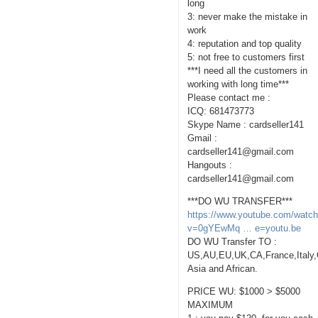
long
3: never make the mistake in
work
4: reputation and top quality
5: not free to customers first
***I need all the customers in
working with long time***
Please contact me :
ICQ: 681473773
Skype Name : cardseller141
Gmail :
cardseller141@gmail.com
Hangouts :
cardseller141@gmail.com
***DO WU TRANSFER***
https://www.youtube.com/watc
v=0gYEwMq … e=youtu.be
DO WU Transfer TO :
US,AU,EU,UK,CA,France,Italy
Asia and African.
PRICE WU: $1000 > $5000
MAXIMUM