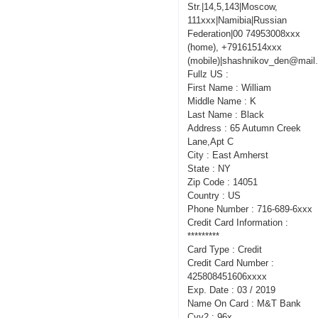
Str.|14,5,143|Moscow,
111xxx|Namibia|Russian
Federation|00 74953008xxx
(home), +79161514xxx
(mobile)|shashnikov_den@mail.
Fullz US :
First Name : William
Middle Name : K
Last Name : Black
Address : 65 Autumn Creek
Lane,Apt C
City : East Amherst
State : NY
Zip Code : 14051
Country : US
Phone Number : 716-689-6xxx
Credit Card Information :
*********
Card Type : Credit
Credit Card Number :
425808451606xxxx
Exp. Date : 03 / 2019
Name On Card : M&T Bank
Cvv2 : 96x