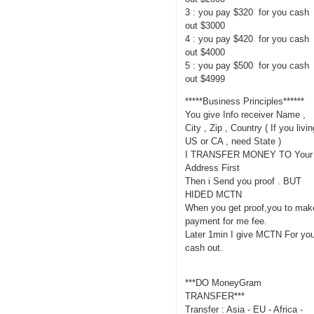
3 : you pay $320 for you cash
out $3000
4 : you pay $420 for you cash
out $4000
5 : you pay $500 for you cash
out $4999
*****Business Principles******
You give Info receiver Name ,
City , Zip , Country ( If you livi
US or CA , need State )
I TRANSFER MONEY TO Your
Address First
Then i Send you proof . BUT
HIDED MCTN
When you get proof,you to mak
payment for me fee.
Later 1min I give MCTN For yo
cash out.
***DO MoneyGram
TRANSFER***
Transfer : Asia - EU - Africa -