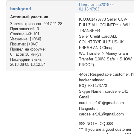
Поделиться
2018-02-
bankgood
01 13:47:03
Активный участник
ICQ:681473773 Seller CCV-
Зарегистрирован
: 2017-11-28
FULLZ ALL COUNTRY + WU
Приглашений:
0
TRANSFER
Сообщений:
101
Seller Credit Card ALL
Уважение:
[+0/-0]
COUNTRY/FULLZ US-UK
Позитив:
[+0/-0]
FRESH AND Cheap
Провел на форуме:
WU Transfer > Money Gram
6 часов 38 минут
Transfer (100% Safe + SHOW
Последний визит:
2018-08-05 13:12:34
PROOF)
-Most Respectable customer, I
hacker minded
ICQ: 681473773
Skype Name : cardseller141
Gmail :
cardseller141@gmail.com
Hangouts :
cardseller141@gmail.com
$$$ NOTE ICQ $$$
*** If you are a good customer