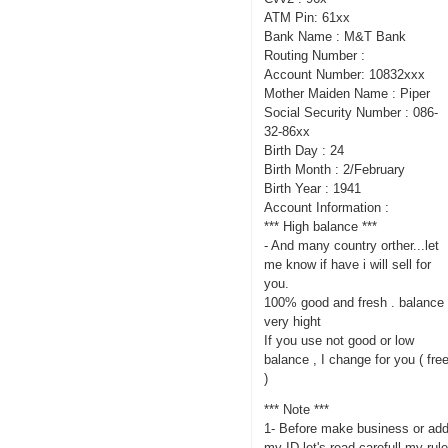
ATM Pin: 61xx
Bank Name : M&T Bank
Routing Number :
Account Number: 10832xxx
Mother Maiden Name : Piper
Social Security Number : 086-
32-86xx
Birth Day : 24
Birth Month : 2/February
Birth Year : 1941
Account Information :
*** High balance ***
- And many country orther...let
me know if have i will sell for
you.
100% good and fresh . balance
very hight
If you use not good or low
balance , I change for you ( fre
)
*** Note ***
1- Before make business or ad
my ID let's read carefull my rul