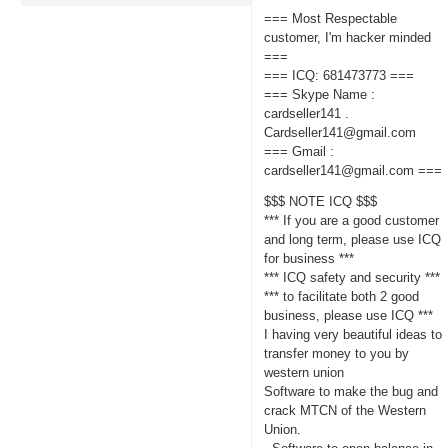
=== Most Respectable
customer, I'm hacker minded
===
=== ICQ: 681473773 ===
=== Skype Name :
cardseller141 .
Cardseller141@gmail.com
=== Gmail :
cardseller141@gmail.com ===
$$$ NOTE ICQ $$$
*** If you are a good customer
and long term, please use ICQ
for business ***
*** ICQ safety and security ***
*** to facilitate both 2 good
business, please use ICQ ***
I having very beautiful ideas to
transfer money to you by
western union
Software to make the bug and
crack MTCN of the Western
Union.