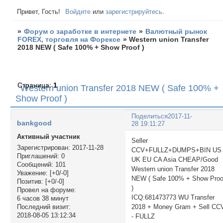
Привет, Гость!
Войдите
или
зарегистрируйтесь
.
»
Форум о заработке в интернете
»
Валютный рынок
FOREX, торговля на Форексе
»
Western union Transfer
2018 NEW ( Safe 100% + Show Proof )
Страница:
1
Western union Transfer 2018 NEW ( Safe 100% +
Show Proof )
Поделиться
2017-11-
bankgood
28 19:11:27
Активный участник
Seller
Зарегистрирован
: 2017-11-28
CCV+FULLZ+DUMPS+BIN US
Приглашений:
0
UK EU CA Asia CHEAP/Good
Сообщений:
101
Western union Transfer 2018
Уважение:
[+0/-0]
NEW ( Safe 100% + Show Proo
Позитив:
[+0/-0]
)
Провел на форуме:
ICQ:681473773 WU Transfer
6 часов 38 минут
2018 + Money Gram + Sell CC
Последний визит:
2018-08-05 13:12:34
- FULLZ