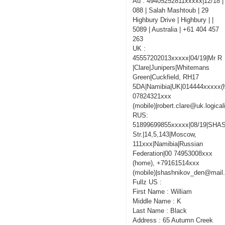
Au : 49405252811xxxxx|12/18 |
088 | Salah Mashtoub | 29
Highbury Drive | Highbury | |
5089 | Australia | +61 404 457
263
UK :
45557202013xxxxx|04/19|Mr R
|Clare|Junipers|Whitemans
Green|Cuckfield, RH17
5DA|Namibia|UK|014444xxxxx(
07824321xxx
(mobile)|robert.clare@uk.logica
RUS:
51899699855xxxxx|08/19|SHA
Str.|14,5,143|Moscow,
111xxx|Namibia|Russian
Federation|00 74953008xxx
(home), +79161514xxx
(mobile)|shashnikov_den@mail.
Fullz US :
First Name : William
Middle Name : K
Last Name : Black
Address : 65 Autumn Creek