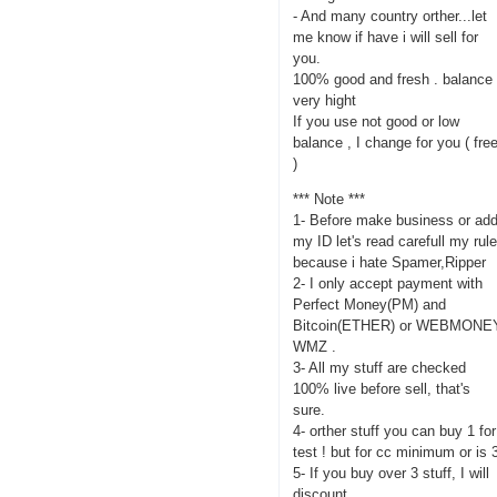
- And many country orther...let
me know if have i will sell for
you.
100% good and fresh . balance
very hight
If you use not good or low
balance , I change for you ( fre
)
*** Note ***
1- Before make business or ad
my ID let's read carefull my rul
because i hate Spamer,Ripper
2- I only accept payment with
Perfect Money(PM) and
Bitcoin(ETHER) or WEBMONE
WMZ .
3- All my stuff are checked
100% live before sell, that's
sure.
4- orther stuff you can buy 1 for
test ! but for cc minimum or is 
5- If you buy over 3 stuff, I will
discount