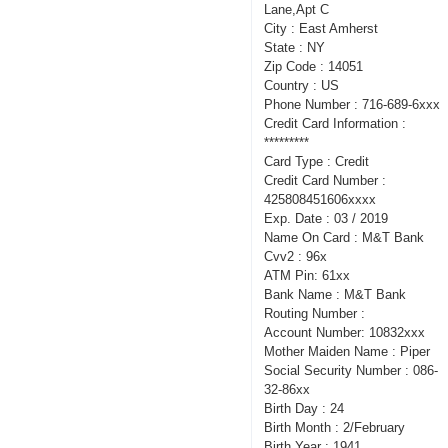
Lane,Apt C
City : East Amherst
State : NY
Zip Code : 14051
Country : US
Phone Number : 716-689-6xxx
Credit Card Information :
*********
Card Type : Credit
Credit Card Number :
425808451606xxxx
Exp. Date : 03 / 2019
Name On Card : M&T Bank
Cvv2 : 96x
ATM Pin: 61xx
Bank Name : M&T Bank
Routing Number :
Account Number: 10832xxx
Mother Maiden Name : Piper
Social Security Number : 086-
32-86xx
Birth Day : 24
Birth Month : 2/February
Birth Year : 1941