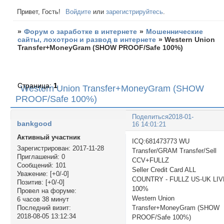
Привет, Гость!
Войдите
или
зарегистрируйтесь
.
»
Форум о заработке в интернете
»
Мошеннические
сайты, лохотрон и развод в интернете
»
Western Union
Transfer+MoneyGram (SHOW PROOF/Safe 100%)
Страница:
1
Western Union Transfer+MoneyGram (SHOW
PROOF/Safe 100%)
Поделиться
2018-01-
bankgood
16 14:01:21
Активный участник
ICQ:681473773 WU
Зарегистрирован
: 2017-11-28
Transfer/GRAM Transfer/Sell
Приглашений:
0
CCV+FULLZ
Сообщений:
101
Seller Credit Card ALL
Уважение:
[+0/-0]
COUNTRY - FULLZ US-UK LI
Позитив:
[+0/-0]
100%
Провел на форуме:
Western Union
6 часов 38 минут
Transfer+MoneyGram (SHOW
Последний визит:
2018-08-05 13:12:34
PROOF/Safe 100%)