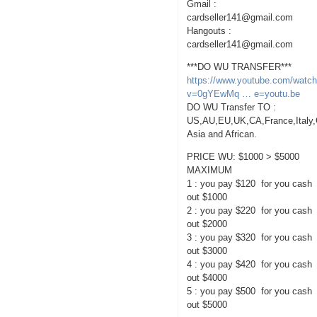
Gmail :
cardseller141@gmail.com
Hangouts :
cardseller141@gmail.com
***DO WU TRANSFER***
https://www.youtube.com/watc
v=0gYEwMq … e=youtu.be
DO WU Transfer TO :
US,AU,EU,UK,CA,France,Italy
Asia and African.
PRICE WU: $1000 > $5000
MAXIMUM
1 : you pay $120 for you cash
out $1000
2 : you pay $220 for you cash
out $2000
3 : you pay $320 for you cash
out $3000
4 : you pay $420 for you cash
out $4000
5 : you pay $500 for you cash
out $5000