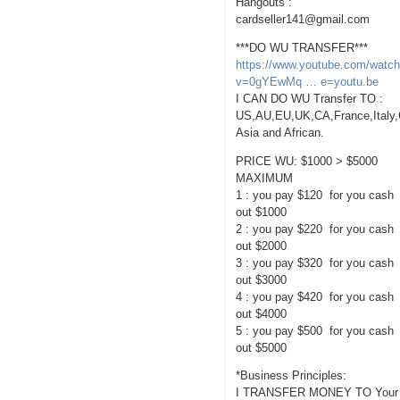
Hangouts :
cardseller141@gmail.com
***DO WU TRANSFER***
https://www.youtube.com/watc
v=0gYEwMq … e=youtu.be
I CAN DO WU Transfer TO :
US,AU,EU,UK,CA,France,Italy
Asia and African.
PRICE WU: $1000 > $5000
MAXIMUM
1 : you pay $120 for you cash
out $1000
2 : you pay $220 for you cash
out $2000
3 : you pay $320 for you cash
out $3000
4 : you pay $420 for you cash
out $4000
5 : you pay $500 for you cash
out $5000
*Business Principles:
I TRANSFER MONEY TO Your