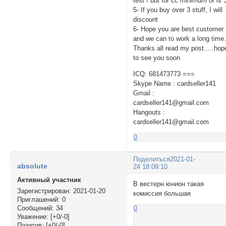
test ! but for cc minimum or is 
5- If you buy over 3 stuff, I will
discount
6- Hope you are best customer
and we can to work a long time
Thanks all read my post.....hop
to see you soon
ICQ: 681473773 ===
Skype Name : cardseller141
Gmail :
cardseller141@gmail.com
Hangouts :
cardseller141@gmail.com
0
Поделиться
2021-01-
absolute
24 18:09:10
Активный участник
В вестерн юнион такая
Зарегистрирован
: 2021-01-20
комиссия большая
Приглашений:
0
Сообщений:
34
0
Уважение:
[+0/-0]
Позитив:
[+0/-0]