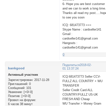
6- Hope you are best customer
and we can to work a long time
Thanks all read my post.....hop
to see you soon
ICQ: 681473773 ===
Skype Name : cardseller141
Gmail :
cardseller141@gmail.com
Hangouts :
cardseller141@gmail.com
0
Поделиться
2018-02-
bankgood
01 13:37:24
Активный участник
ICQ:681473773 Seller CCV-
Зарегистрирован
: 2017-11-28
FULLZ ALL COUNTRY + WU
Приглашений:
0
TRANSFER
Сообщений:
101
Seller Credit Card ALL
Уважение:
[+0/-0]
COUNTRY/FULLZ US-UK
Позитив:
[+0/-0]
FRESH AND Cheap
Провел на форуме:
WU Transfer > Money Gram
6 часов 38 минут