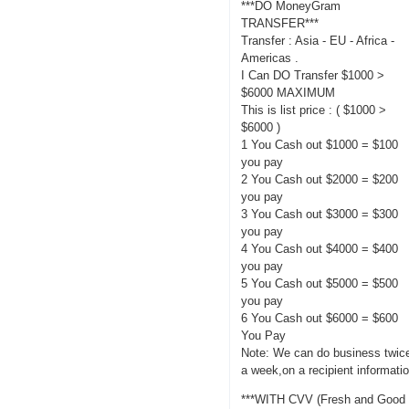
***DO MoneyGram
TRANSFER***
Transfer : Asia - EU - Africa -
Americas .
I Can DO Transfer $1000 >
$6000 MAXIMUM
This is list price : ( $1000 >
$6000 )
1 You Cash out $1000 = $100
you pay
2 You Cash out $2000 = $200
you pay
3 You Cash out $3000 = $300
you pay
4 You Cash out $4000 = $400
you pay
5 You Cash out $5000 = $500
you pay
6 You Cash out $6000 = $600
You Pay
Note: We can do business twic
a week,on a recipient informati
***WITH CVV (Fresh and Good 