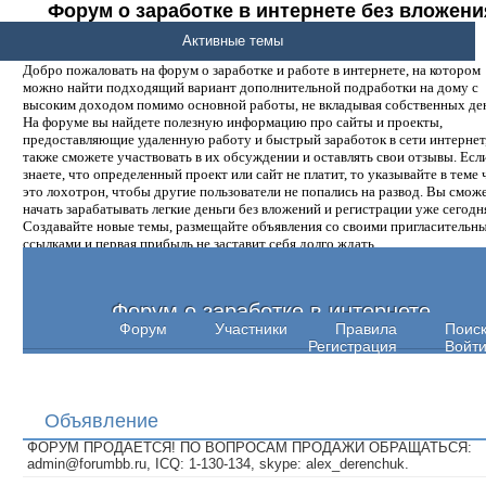
Форум о заработке в интернете без вложени
денег.
Активные темы
Добро пожаловать на форум о заработке и работе в интернете, на котором
можно найти подходящий вариант дополнительной подработки на дому с
высоким доходом помимо основной работы, не вкладывая собственных ден
На форуме вы найдете полезную информацию про сайты и проекты,
предоставляющие удаленную работу и быстрый заработок в сети интернет,
также сможете участвовать в их обсуждении и оставлять свои отзывы. Есл
знаете, что определенный проект или сайт не платит, то указывайте в теме 
это лохотрон, чтобы другие пользователи не попались на развод. Вы смож
начать зарабатывать легкие деньги без вложений и регистрации уже сегодн
Создавайте новые темы, размещайте объявления со своими пригласительн
ссылками и первая прибыль не заставит себя долго ждать.
Форум о заработке в интернете
Форум
Участники
Правила
Поис
Регистрация
Войт
Объявление
ФОРУМ ПРОДАЕТСЯ! ПО ВОПРОСАМ ПРОДАЖИ ОБРАЩАТЬСЯ:
admin@forumbb.ru, ICQ: 1-130-134, skype: alex_derenchuk.