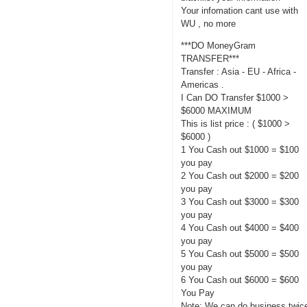
Your infomation cant use with
WU , no more
***DO MoneyGram
TRANSFER***
Transfer : Asia - EU - Africa -
Americas .
I Can DO Transfer $1000 >
$6000 MAXIMUM
This is list price : ( $1000 >
$6000 )
1 You Cash out $1000 = $100
you pay
2 You Cash out $2000 = $200
you pay
3 You Cash out $3000 = $300
you pay
4 You Cash out $4000 = $400
you pay
5 You Cash out $5000 = $500
you pay
6 You Cash out $6000 = $600
You Pay
Note: We can do business twic