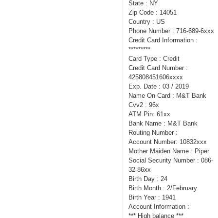
State : NY
Zip Code : 14051
Country : US
Phone Number : 716-689-6xxx
Credit Card Information :
*********
Card Type : Credit
Credit Card Number :
425808451606xxxx
Exp. Date : 03 / 2019
Name On Card : M&T Bank
Cvv2 : 96x
ATM Pin: 61xx
Bank Name : M&T Bank
Routing Number :
Account Number: 10832xxx
Mother Maiden Name : Piper
Social Security Number : 086-
32-86xx
Birth Day : 24
Birth Month : 2/February
Birth Year : 1941
Account Information :
*** High balance ***