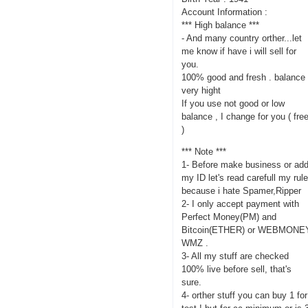
Account Information :
*** High balance ***
- And many country orther...let
me know if have i will sell for
you.
100% good and fresh . balance
very hight
If you use not good or low
balance , I change for you ( fre
)
*** Note ***
1- Before make business or ad
my ID let's read carefull my rul
because i hate Spamer,Ripper
2- I only accept payment with
Perfect Money(PM) and
Bitcoin(ETHER) or WEBMONE
WMZ .
3- All my stuff are checked
100% live before sell, that's
sure.
4- orther stuff you can buy 1 for