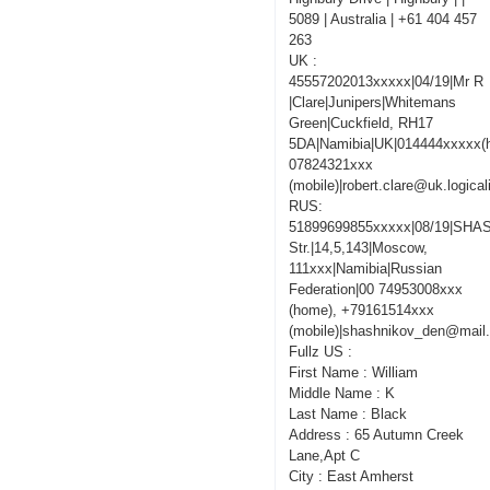
5089 | Australia | +61 404 457
263
UK :
45557202013xxxxx|04/19|Mr R
|Clare|Junipers|Whitemans
Green|Cuckfield, RH17
5DA|Namibia|UK|014444xxxxx(
07824321xxx
(mobile)|robert.clare@uk.logica
RUS:
51899699855xxxxx|08/19|SHA
Str.|14,5,143|Moscow,
111xxx|Namibia|Russian
Federation|00 74953008xxx
(home), +79161514xxx
(mobile)|shashnikov_den@mail.
Fullz US :
First Name : William
Middle Name : K
Last Name : Black
Address : 65 Autumn Creek
Lane,Apt C
City : East Amherst