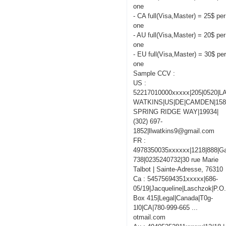
one
- CA full(Visa,Master) = 25$ per
one
- AU full(Visa,Master) = 20$ per
one
- EU full(Visa,Master) = 30$ pe
one
Sample CCV :
US :
52217010000xxxxx|205|0520|
WATKINS|US|DE|CAMDEN|15
SPRING RIDGE WAY|19934|
(302) 697-
1852|llwatkins9@gmail.com
FR :
4978350035xxxxxx|1218|888|Ga
738|0235240732|30 rue Marie
Talbot | Sainte-Adresse, 76310
Ca : 54575694351xxxxx|686-
05/19|Jacqueline|Laschzok|P.O
Box 415|Legal|Canada|T0g-
1l0|CA|780-999-665 ...
otmail.com