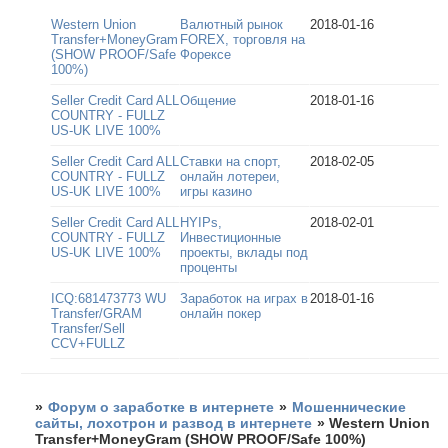
Western Union
Валютный рынок
2018-01-16
Transfer+MoneyGram
FOREX, торговля на
(SHOW PROOF/Safe
Форексе
100%)
Seller Credit Card ALL
Общение
2018-01-16
COUNTRY - FULLZ
US-UK LIVE 100%
Seller Credit Card ALL
Ставки на спорт,
2018-02-05
COUNTRY - FULLZ
онлайн лотереи,
US-UK LIVE 100%
игры казино
Seller Credit Card ALL
HYIPs,
2018-02-01
COUNTRY - FULLZ
Инвестиционные
US-UK LIVE 100%
проекты, вклады под
проценты
ICQ:681473773 WU
Заработок на играх в
2018-01-16
Transfer/GRAM
онлайн покер
Transfer/Sell
CCV+FULLZ
»
Форум о заработке в интернете
»
Мошеннические
сайты, лохотрон и развод в интернете
»
Western Union
Transfer+MoneyGram (SHOW PROOF/Safe 100%)