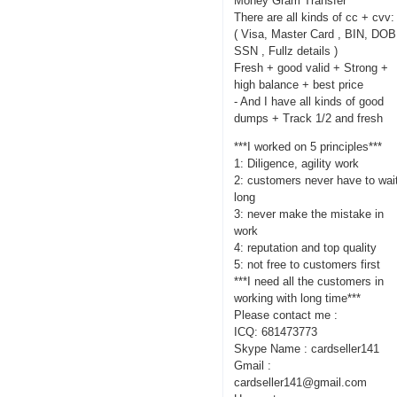
Money Gram Transfer
There are all kinds of cc + cvv:
( Visa, Master Card , BIN, DOB
SSN , Fullz details )
Fresh + good valid + Strong +
high balance + best price
- And I have all kinds of good
dumps + Track 1/2 and fresh
***I worked on 5 principles***
1: Diligence, agility work
2: customers never have to wai
long
3: never make the mistake in
work
4: reputation and top quality
5: not free to customers first
***I need all the customers in
working with long time***
Please contact me :
ICQ: 681473773
Skype Name : cardseller141
Gmail :
cardseller141@gmail.com