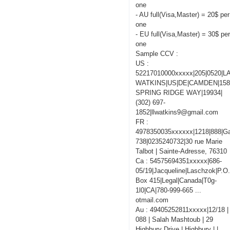
one
- AU full(Visa,Master) = 20$ per
one
- EU full(Visa,Master) = 30$ pe
one
Sample CCV :
US :
52217010000xxxxx|205|0520|
WATKINS|US|DE|CAMDEN|15
SPRING RIDGE WAY|19934|
(302) 697-
1852|llwatkins9@gmail.com
FR :
4978350035xxxxxx|1218|888|Ga
738|0235240732|30 rue Marie
Talbot | Sainte-Adresse, 76310
Ca : 54575694351xxxxx|686-
05/19|Jacqueline|Laschzok|P.O
Box 415|Legal|Canada|T0g-
1l0|CA|780-999-665 ...
otmail.com
Au : 49405252811xxxxx|12/18 |
088 | Salah Mashtoub | 29
Highbury Drive | Highbury | |