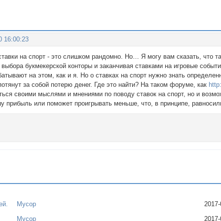
0 16:00:23
ставки на спорт - это слишком рандомно. Но… Я могу вам сказать, что т
 выбора букмекерской конторы и заканчивая ставками на игровые события
атывают на этом, как и я. Но о ставках на спорт нужно знать определ
отянут за собой потерю денег. Где это найти? На таком форуме, как
htt
ться своими мыслями и мнениями по поводу ставок на спорт, но и возм
шу прибыль или поможет проигрывать меньше, что, в принципе, равносил
ей.
Мусор
2017-
т
Мусор
2017-