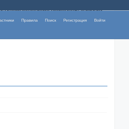
ому с высоким доходом помимо основной работы, не вкладывая
 в сети интернет, а также сможете участвовать в их обсуждении
льзователи не попались на развод. Вы сможете начать зарабатывать
астники
Правила
Поиск
Регистрация
Войти
 первая прибыль не заставит себя долго ждать.