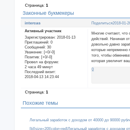
Страница:
1
Законные букмекеры
intercas
Поделиться
2018-01-2
Активный участник
Многие считают, что 
Зарегистрирован
: 2018-01-13
действий. Начиная от
Приглашений:
0
довольно давно зараб
Сообщений:
30
которые непременно п
Уважение:
[+0/-0]
того, чтобы обменива
Позитив:
[+0/-0]
которая увеличит ва
Провел на форуме:
2 часа 49 минут
0
Последний визит:
2018-04-13 14:23:44
Страница:
1
Похожие темы
Легальный заработок с доходом от 40000 до 90000 рубл
[b][size=20][color=red]Легальный заработок с доходом о