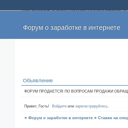
Добро пожаловать на форум о заработке и работе в интернете, 
собственных денег. На форуме вы найдете полезную информацию 
и оставлять свои отзывы. Если вы знаете, что определенный проек
легкие деньги без вложений и регистрации уже сегодня. Создавай
Форум о заработке в интернете
Объявление
ФОРУМ ПРОДАЕТСЯ! ПО ВОПРОСАМ ПРОДАЖИ ОБРАЩАТЬСЯ: 
Привет, Гость!
Войдите
или
зарегистрируйтесь
.
»
Форум о заработке в интернете
»
Ставки на спо