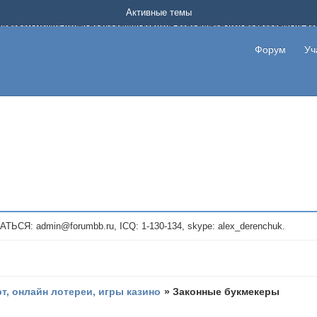
Форум о заработке в интернете без вложения денег.
Активные темы
на котором можно найти подходящий вариант дополнительной подработки на д
про сайты и проекты, предоставляющие удаленную работу и быстрый заработок
т или сайт не платит, то указывайте в теме что это лохотрон, чтобы другие по
Форум
Уч
те новые темы, размещайте объявления со своими пригласительными ссылками и
admin@forumbb.ru, ICQ: 1-130-134, skype: alex_derenchuk.
рт, онлайн лотереи, игры казино
»
Законные букмекеры