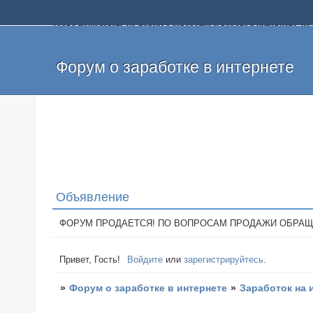
Добро пожаловать на форум о заработке и работе в интернете, 
собственных денег. На форуме вы найдете полезную информацию 
и оставлять свои отзывы. Если вы знаете, что определенный проек
легкие деньги без вложений и регистрации уже сегодня. Создавай
Форум о заработке в интернете
Объявление
ФОРУМ ПРОДАЕТСЯ! ПО ВОПРОСАМ ПРОДАЖИ ОБРАЩАТЬСЯ: 
Привет, Гость!
Войдите
или
зарегистрируйтесь
.
»
Форум о заработке в интернете
»
Заработок на 