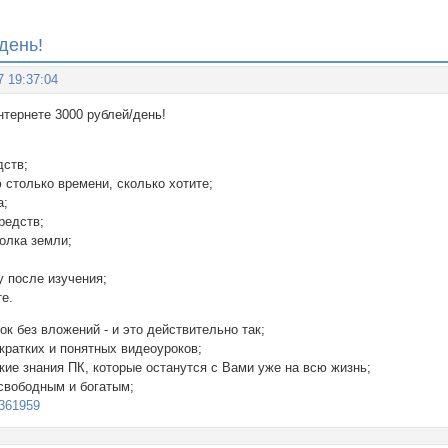
день!
7 19:37:04
нтернете 3000 рублей/день!
дств;
 столько времени, сколько хотите;
а;
средств;
голка земли;
у после изучения;
те.
ок без вложений - и это действительно так;
 кратких и понятных видеоуроков;
кие знания ПК, которые останутся с Вами уже на всю жизнь;
 свободным и богатым;
/9361959