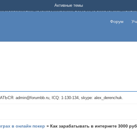
Форум о заработке в интернете без вложения денег.
Активные темы
на котором можно найти подходящий вариант дополнительной подработки на д
про сайты и проекты, предоставляющие удаленную работу и быстрый заработок
т или сайт не платит, то указывайте в теме что это лохотрон, чтобы другие по
Форум
Уч
те новые темы, размещайте объявления со своими пригласительными ссылками и
admin@forumbb.ru, ICQ: 1-130-134, skype: alex_derenchuk.
играх в онлайн покер
»
Как зарабатывать в интернете 3000 руб