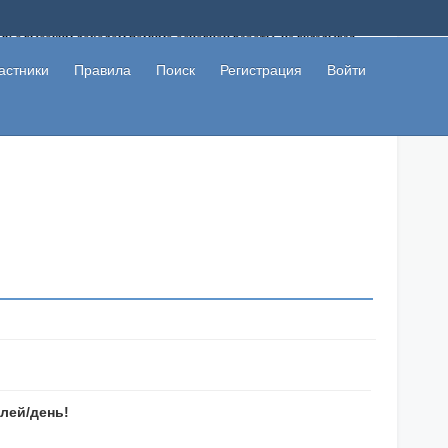
ому с высоким доходом помимо основной работы, не вкладывая
 в сети интернет, а также сможете участвовать в их обсуждении
льзователи не попались на развод. Вы сможете начать зарабатывать
астники
Правила
Поиск
Регистрация
Войти
 первая прибыль не заставит себя долго ждать.
лей/день!