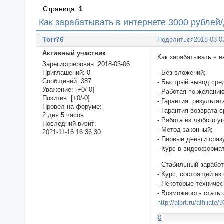
Страница:
1
Как зарабатывать в интернете 3000 рублей/
Torr76
Поделиться
2018-03-0
Активный участник
Как зарабатывать в и
Зарегистрирован
: 2018-03-06
Приглашений:
0
- Без вложений;
Сообщений:
387
- Быстрый вывод сре
Уважение:
[+0/-0]
- Работая по желанию
Позитив:
[+0/-0]
- Гарантия результат
Провел на форуме:
- Гарантия возврата 
2 дня 5 часов
- Работа из любого у
Последний визит:
- Метод законный;
2021-11-16 16:36:30
- Первые деньги сраз
- Курс в видеоформа
- Стабильный заработ
- Курс, состоящий из
- Некоторые техничес
- Возможность стать
http://glprt.ru/affiliate
0