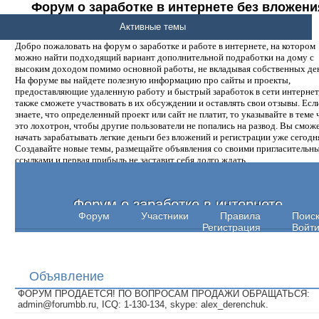
Форум о заработке в интернете без вложени
денег.
Активные темы
Добро пожаловать на форум о заработке и работе в интернете, на котором
можно найти подходящий вариант дополнительной подработки на дому с
высоким доходом помимо основной работы, не вкладывая собственных ден
На форуме вы найдете полезную информацию про сайты и проекты,
предоставляющие удаленную работу и быстрый заработок в сети интернет,
также сможете участвовать в их обсуждении и оставлять свои отзывы. Есл
знаете, что определенный проект или сайт не платит, то указывайте в теме 
это лохотрон, чтобы другие пользователи не попались на развод. Вы смож
начать зарабатывать легкие деньги без вложений и регистрации уже сегодн
Создавайте новые темы, размещайте объявления со своими пригласительн
ссылками и первая прибыль не заставит себя долго ждать.
Форум о заработке в интернете
Форум
Участники
Правила
Поис
Регистрация
Войт
Объявление
ФОРУМ ПРОДАЕТСЯ! ПО ВОПРОСАМ ПРОДАЖИ ОБРАЩАТЬСЯ:
admin@forumbb.ru, ICQ: 1-130-134, skype: alex_derenchuk.