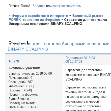
Привет, Гость!
Войдите
или
зарегистрируйтесь
.
»
Форум о заработке в интернете
»
Валютный рынок
FOREX, торговля на Форексе
»
Стратегия для торговли
бинарными опционами BINARY SCALPING
Страница:
1
Стратегия для торговли бинарными опционами
BINARY SCALPING
Поделиться
2018-03-
Torr76
08 10:37:01
Активный участник
Стратегия для торговли
Зарегистрирован
: 2018-03-06
бинарными опционами BINAR
Приглашений:
0
SCALPING
Сообщений:
387
Уважение:
[+0/-0]
Стратегия тестировалась в
Позитив:
[+0/-0]
течении всего 2017 года и
Провел на форуме:
показала самые наилучшие
2 дня 5 часов
результаты в мировой
Последний визит:
статистике по торговли
2021-11-16 16:36:30
бинарными опционами.