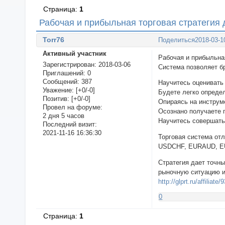
Страница:
1
Рабочая и прибыльная торговая стратегия
Torr76
Поделиться
2018-03-1
Активный участник
Рабочая и прибыльна
Зарегистрирован
: 2018-03-06
Система позволяет бр
Приглашений:
0
Сообщений:
387
Научитесь оценивать 
Уважение:
[+0/-0]
Будете легко опреде
Позитив:
[+0/-0]
Опираясь на инструм
Провел на форуме:
Осознано получаете 
2 дня 5 часов
Научитесь совершать
Последний визит:
2021-11-16 16:36:30
Торговая система о
USDCHF, EURAUD, EUR
Стратегия дает точн
рыночную ситуацию и 
http://glprt.ru/affiliate
0
Страница:
1