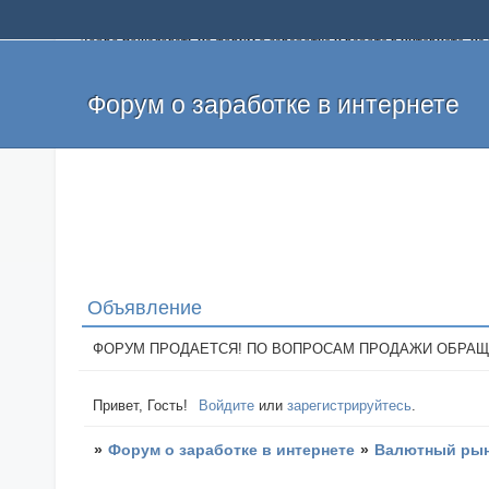
Добро пожаловать на форум о заработке и работе в интернете, 
собственных денег. На форуме вы найдете полезную информацию 
и оставлять свои отзывы. Если вы знаете, что определенный проек
легкие деньги без вложений и регистрации уже сегодня. Создавай
Форум о заработке в интернете
Объявление
ФОРУМ ПРОДАЕТСЯ! ПО ВОПРОСАМ ПРОДАЖИ ОБРАЩАТЬСЯ: 
Привет, Гость!
Войдите
или
зарегистрируйтесь
.
»
Форум о заработке в интернете
»
Валютный рын