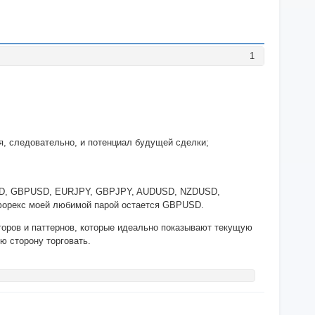
1
я, следовательно, и потенциал будущей сделки;
RUSD, GBPUSD, EURJPY, GBPJPY, AUDUSD, NZDUSD,
а форекс моей любимой парой остается GBPUSD.
торов и паттернов, которые идеально показывают текущую
ую сторону торговать.