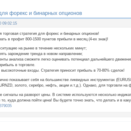
 для форекс и бинарных опционов
0 09:02:15
я торговая стратегия для форекс и бинарных опционов!
ать в профит 800-1500 пунктов прибыли в месяц (4-ех знак)!
ситуацию на рынке в течение нескольких минут;
лять зарождение тренда в новом направлении;
енты анализа сможете легко оценивать потенциал дальнейшего движени
прибыль в торговле.
 высокоточные входы. Стратегия приносит прибыль в 70-80% сделок!
тлично показывает себя на большинстве ликвидных инструментах (EU
NZD, золото, серебро, нефть, акции и.т.д.). Однако, для торговли н
ые сигналы на разворот цены. В системе используются несколько индика
то, куда должна пойти цена! Вы будете точно знать, что делать и в как
/9379035