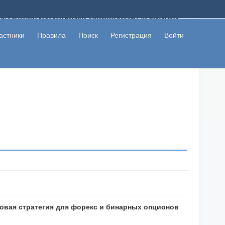
ому с высоким доходом помимо основной работы, не вкладывая
 в сети интернет, а также сможете участвовать в их обсуждении
льзователи не попались на развод. Вы сможете начать зарабатывать
астники
Правила
Поиск
Регистрация
Войти
 первая прибыль не заставит себя долго ждать.
овая стратегия для форекс и бинарных опционов