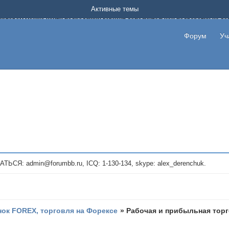
Форум о заработке в интернете без вложения денег.
Активные темы
на котором можно найти подходящий вариант дополнительной подработки на д
про сайты и проекты, предоставляющие удаленную работу и быстрый заработок
т или сайт не платит, то указывайте в теме что это лохотрон, чтобы другие по
Форум
Уч
те новые темы, размещайте объявления со своими пригласительными ссылками и
admin@forumbb.ru, ICQ: 1-130-134, skype: alex_derenchuk.
ок FOREX, торговля на Форексе
»
Рабочая и прибыльная торг