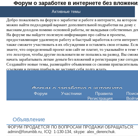
Форум о заработке в интернете без вложени
денег.
Активные темы
Добро пожаловать на форум о заработке и работе в интернете, на котором
можно найти подходящий вариант дополнительной подработки на дому с
высоким доходом помимо основной работы, не вкладывая собственных ден
На форуме вы найдете полезную информацию про сайты и проекты,
предоставляющие удаленную работу и быстрый заработок в сети интернет,
также сможете участвовать в их обсуждении и оставлять свои отзывы. Есл
знаете, что определенный проект или сайт не платит, то указывайте в теме 
это лохотрон, чтобы другие пользователи не попались на развод. Вы смож
начать зарабатывать легкие деньги без вложений и регистрации уже сегодн
Создавайте новые темы, размещайте объявления со своими пригласительн
ссылками и первая прибыль не заставит себя долго ждать.
Форум о заработке в интернете
Форум
Участники
Правила
Поис
Регистрация
Войт
Объявление
ФОРУМ ПРОДАЕТСЯ! ПО ВОПРОСАМ ПРОДАЖИ ОБРАЩАТЬСЯ:
admin@forumbb.ru, ICQ: 1-130-134, skype: alex_derenchuk.