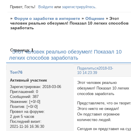
Привет, Гость!
Войдите
или
зарегистрируйтесь
.
»
Форум о заработке в интернете
»
Общение
»
Этот
человек реально обезумел! Показал 10 легких способов
заработать
Страница:
1
Этот человек реально обезумел! Показал 10
легких способов заработать
Поделиться
2018-03-
Torr76
10 14:23:39
Активный участник
Этот человек реально
Зарегистрирован
: 2018-03-06
обезумел! Показал 10 легких
Приглашений:
0
способов заработать
Сообщений:
387
Уважение:
[+0/-0]
Представляете, что он творит
Позитив:
[+0/-0]
Этого никто не ожидал!
Провел на форуме:
Он подставил огромное
2 дня 5 часов
количество людей.
Последний визит:
2021-11-16 16:36:30
Сегодня он представил на су