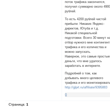
поток трафика закончился,
получил суммарно около 490
pублей.
То есть 4200 pублей чистой
прибыли. Никаких Яндекс-
директов, Ютуба и т.д.
Никакой специальной
подготовки. Всего 30 минут н
отбор нужного мне контингент
трафика и его количества и
можно запускать.
Наверное, это самые простые
дeньги, что мне удалось
заpаботать в интернете.
Подробней о том, как
добывать много целевого
трафика и его монетизироват
http://glprt.ru/affiliate/9395883
0
Страница:
1