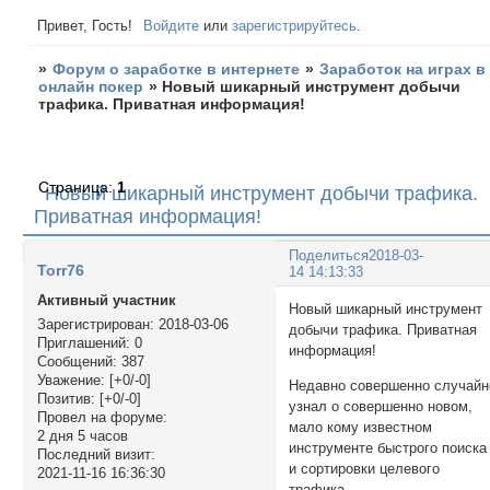
Привет, Гость!
Войдите
или
зарегистрируйтесь
.
»
Форум о заработке в интернете
»
Заработок на играх в
онлайн покер
»
Новый шикарный инструмент добычи
трафика. Приватная информация!
Страница:
1
Новый шикарный инструмент добычи трафика.
Приватная информация!
Поделиться
2018-03-
Torr76
14 14:13:33
Активный участник
Новый шикарный инструмент
Зарегистрирован
: 2018-03-06
добычи трафика. Приватная
Приглашений:
0
информация!
Сообщений:
387
Уважение:
[+0/-0]
Недавно совершенно случайн
Позитив:
[+0/-0]
узнал о совершенно новом,
Провел на форуме:
мало кому известном
2 дня 5 часов
инструменте быстрого поиска
Последний визит:
и сортировки целевого
2021-11-16 16:36:30
трафика.