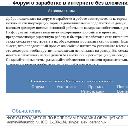
Форум о заработке в интернете без вложени
денег.
Активные темы
Добро пожаловать на форум о заработке и работе в интернете, на котором
можно найти подходящий вариант дополнительной подработки на дому с
высоким доходом помимо основной работы, не вкладывая собственных ден
На форуме вы найдете полезную информацию про сайты и проекты,
предоставляющие удаленную работу и быстрый заработок в сети интернет,
также сможете участвовать в их обсуждении и оставлять свои отзывы. Есл
знаете, что определенный проект или сайт не платит, то указывайте в теме 
это лохотрон, чтобы другие пользователи не попались на развод. Вы смож
начать зарабатывать легкие деньги без вложений и регистрации уже сегодн
Создавайте новые темы, размещайте объявления со своими пригласительн
ссылками и первая прибыль не заставит себя долго ждать.
Форум о заработке в интернете
Форум
Участники
Правила
Поис
Регистрация
Войт
Объявление
ФОРУМ ПРОДАЕТСЯ! ПО ВОПРОСАМ ПРОДАЖИ ОБРАЩАТЬСЯ:
admin@forumbb.ru, ICQ: 1-130-134, skype: alex_derenchuk.