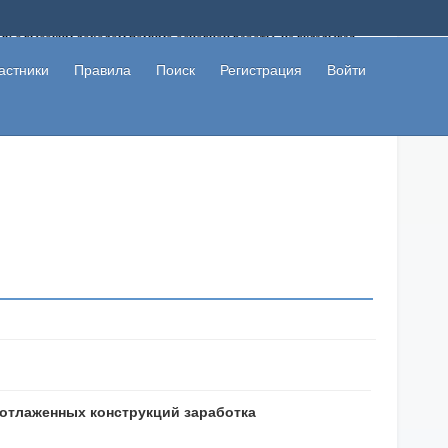
ому с высоким доходом помимо основной работы, не вкладывая
 в сети интернет, а также сможете участвовать в их обсуждении
льзователи не попались на развод. Вы сможете начать зарабатывать
астники
Правила
Поиск
Регистрация
Войти
 первая прибыль не заставит себя долго ждать.
5 отлаженных конструкций заработка