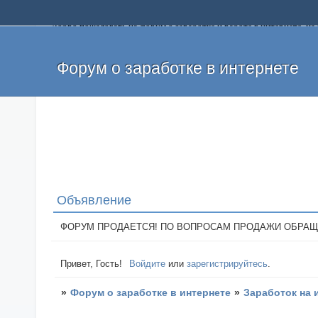
Добро пожаловать на форум о заработке и работе в интернете, 
собственных денег. На форуме вы найдете полезную информацию 
и оставлять свои отзывы. Если вы знаете, что определенный проек
легкие деньги без вложений и регистрации уже сегодня. Создавай
Форум о заработке в интернете
Объявление
ФОРУМ ПРОДАЕТСЯ! ПО ВОПРОСАМ ПРОДАЖИ ОБРАЩАТЬСЯ: 
Привет, Гость!
Войдите
или
зарегистрируйтесь
.
»
Форум о заработке в интернете
»
Заработок на 