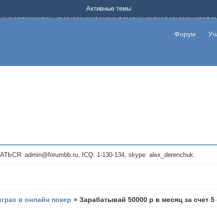
Форум о заработке в интернете без вложения денег.
Активные темы
на котором можно найти подходящий вариант дополнительной подработки на д
про сайты и проекты, предоставляющие удаленную работу и быстрый заработок
т или сайт не платит, то указывайте в теме что это лохотрон, чтобы другие по
Форум
Уч
те новые темы, размещайте объявления со своими пригласительными ссылками и
admin@forumbb.ru, ICQ: 1-130-134, skype: alex_derenchuk.
играх в онлайн покер
»
Зарабатывай 50000 р в месяц за счет 