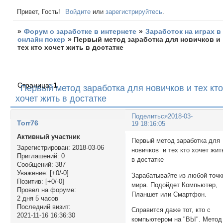
Привет, Гость!
Войдите
или
зарегистрируйтесь
.
»
Форум о заработке в интернете
»
Заработок на играх в
онлайн покер
»
Первый метод заработка для новичков и
тех кто хочет жить в достатке
Страница:
1
Первый метод заработка для новичков и тех кто
хочет жить в достатке
Поделиться
2018-03-
Torr76
19 18:16:05
Активный участник
Первый метод заработка для
Зарегистрирован
: 2018-03-06
новичков и тех кто хочет жит
Приглашений:
0
в достатке
Сообщений:
387
Уважение:
[+0/-0]
Зарабатывайте из любой точк
Позитив:
[+0/-0]
мира. Подойдет Компьютер,
Провел на форуме:
Планшет или Смартфон.
2 дня 5 часов
Последний визит:
Справится даже тот, кто с
2021-11-16 16:36:30
компьютером на "ВЫ". Метод