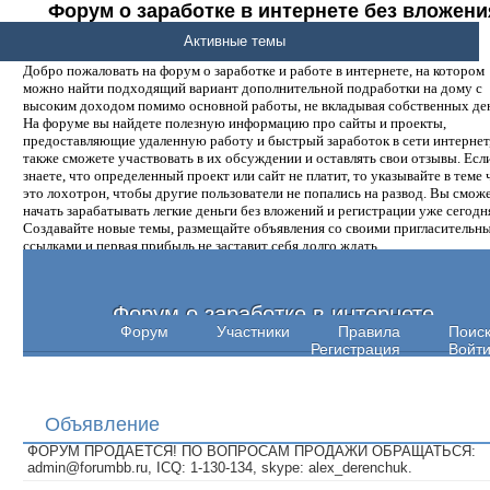
Форум о заработке в интернете без вложени
денег.
Активные темы
Добро пожаловать на форум о заработке и работе в интернете, на котором
можно найти подходящий вариант дополнительной подработки на дому с
высоким доходом помимо основной работы, не вкладывая собственных ден
На форуме вы найдете полезную информацию про сайты и проекты,
предоставляющие удаленную работу и быстрый заработок в сети интернет,
также сможете участвовать в их обсуждении и оставлять свои отзывы. Есл
знаете, что определенный проект или сайт не платит, то указывайте в теме 
это лохотрон, чтобы другие пользователи не попались на развод. Вы смож
начать зарабатывать легкие деньги без вложений и регистрации уже сегодн
Создавайте новые темы, размещайте объявления со своими пригласительн
ссылками и первая прибыль не заставит себя долго ждать.
Форум о заработке в интернете
Форум
Участники
Правила
Поис
Регистрация
Войт
Объявление
ФОРУМ ПРОДАЕТСЯ! ПО ВОПРОСАМ ПРОДАЖИ ОБРАЩАТЬСЯ:
admin@forumbb.ru, ICQ: 1-130-134, skype: alex_derenchuk.