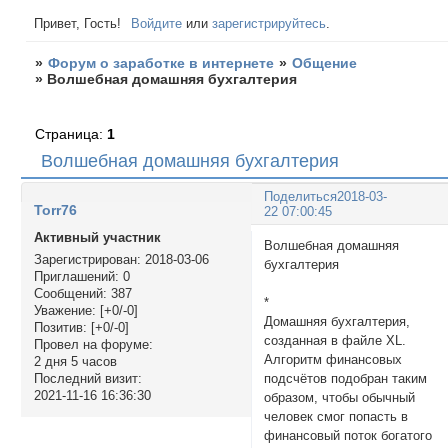
Привет, Гость!
Войдите
или
зарегистрируйтесь
.
»
Форум о заработке в интернете
»
Общение
»
Волшебная домашняя бухгалтерия
Страница:
1
Волшебная домашняя бухгалтерия
Поделиться
2018-03-
Torr76
22 07:00:45
Активный участник
Волшебная домашняя
Зарегистрирован
: 2018-03-06
бухгалтери
Приглашений:
0
Сообщений:
387
*
Уважение:
[+0/-0]
Домашняя бухгалтерия,
Позитив:
[+0/-0]
созданная в файле XL.
Провел на форуме:
Алгоритм финансовых
2 дня 5 часов
подсчётов подобран таким
Последний визит:
2021-11-16 16:36:30
образом, чтобы обычный
человек смог попасть в
финансовый поток богатого