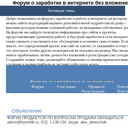
Форум о заработке в интернете без вложени
денег.
Активные темы
Добро пожаловать на форум о заработке и работе в интернете, на котором
можно найти подходящий вариант дополнительной подработки на дому с
высоким доходом помимо основной работы, не вкладывая собственных ден
На форуме вы найдете полезную информацию про сайты и проекты,
предоставляющие удаленную работу и быстрый заработок в сети интернет,
также сможете участвовать в их обсуждении и оставлять свои отзывы. Есл
знаете, что определенный проект или сайт не платит, то указывайте в теме 
это лохотрон, чтобы другие пользователи не попались на развод. Вы смож
начать зарабатывать легкие деньги без вложений и регистрации уже сегодн
Создавайте новые темы, размещайте объявления со своими пригласительн
ссылками и первая прибыль не заставит себя долго ждать.
Форум о заработке в интернете
Форум
Участники
Правила
Поис
Регистрация
Войт
Объявление
ФОРУМ ПРОДАЕТСЯ! ПО ВОПРОСАМ ПРОДАЖИ ОБРАЩАТЬСЯ:
admin@forumbb.ru, ICQ: 1-130-134, skype: alex_derenchuk.