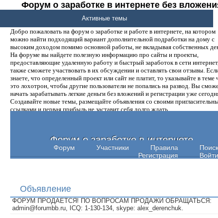
Форум о заработке в интернете без вложени
денег.
Активные темы
Добро пожаловать на форум о заработке и работе в интернете, на котором
можно найти подходящий вариант дополнительной подработки на дому с
высоким доходом помимо основной работы, не вкладывая собственных ден
На форуме вы найдете полезную информацию про сайты и проекты,
предоставляющие удаленную работу и быстрый заработок в сети интернет,
также сможете участвовать в их обсуждении и оставлять свои отзывы. Есл
знаете, что определенный проект или сайт не платит, то указывайте в теме 
это лохотрон, чтобы другие пользователи не попались на развод. Вы смож
начать зарабатывать легкие деньги без вложений и регистрации уже сегодн
Создавайте новые темы, размещайте объявления со своими пригласительн
ссылками и первая прибыль не заставит себя долго ждать.
Форум о заработке в интернете
Форум
Участники
Правила
Поис
Регистрация
Войт
Объявление
ФОРУМ ПРОДАЕТСЯ! ПО ВОПРОСАМ ПРОДАЖИ ОБРАЩАТЬСЯ:
admin@forumbb.ru, ICQ: 1-130-134, skype: alex_derenchuk.