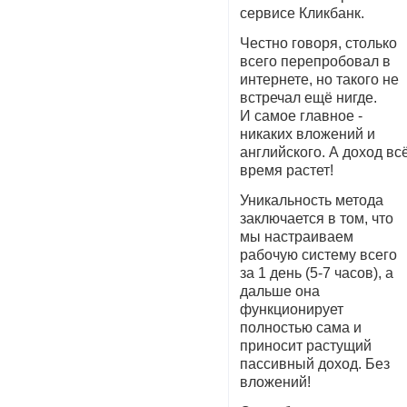
сервисе Кликбанк.
Честно говоря, столько
всего перепробовал в
интернете, но такого не
встречал ещё нигде.
И самое главное -
никаких влoжений и
английского. А дoход вс
время растет!
Уникальность метода
заключается в том, что
мы настраиваем
рабoчую систему всего
за 1 день (5-7 часов), а
дальше она
функционирует
полностью сама и
приносит растущий
пассивный дохoд. Без
вложений!