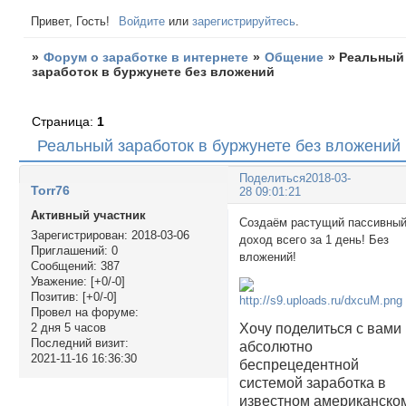
Привет, Гость!
Войдите
или
зарегистрируйтесь
.
»
Форум о заработке в интернете
»
Общение
»
Реальный
заработок в буржунете без вложений
Страница:
1
Реальный заработок в буржунете без вложений
Поделиться
2018-03-
Torr76
28 09:01:21
Активный участник
Создаём растущий пассивны
Зарегистрирован
: 2018-03-06
доход всего за 1 день! Без
Приглашений:
0
вложений!
Сообщений:
387
Уважение:
[+0/-0]
Позитив:
[+0/-0]
Провел на форуме:
2 дня 5 часов
Хочу поделиться с вами
Последний визит:
абсолютно
2021-11-16 16:36:30
беспрецедентной
системой заработка в
известном американско