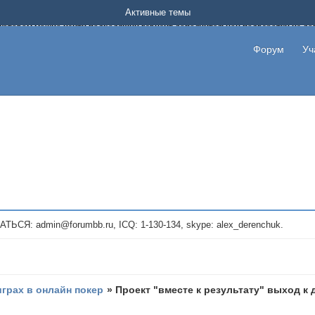
Форум о заработке в интернете без вложения денег.
Активные темы
на котором можно найти подходящий вариант дополнительной подработки на д
про сайты и проекты, предоставляющие удаленную работу и быстрый заработок
т или сайт не платит, то указывайте в теме что это лохотрон, чтобы другие по
Форум
Уч
те новые темы, размещайте объявления со своими пригласительными ссылками и
admin@forumbb.ru, ICQ: 1-130-134, skype: alex_derenchuk.
играх в онлайн покер
»
Проект "вместе к результату" выход к 