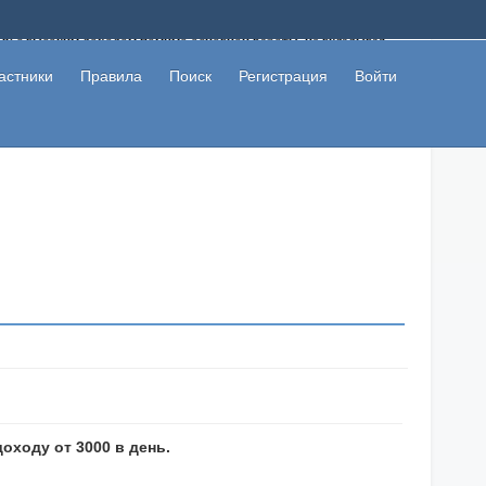
ому с высоким доходом помимо основной работы, не вкладывая
 в сети интернет, а также сможете участвовать в их обсуждении
льзователи не попались на развод. Вы сможете начать зарабатывать
астники
Правила
Поиск
Регистрация
Войти
 первая прибыль не заставит себя долго ждать.
доходу от 3000 в день.