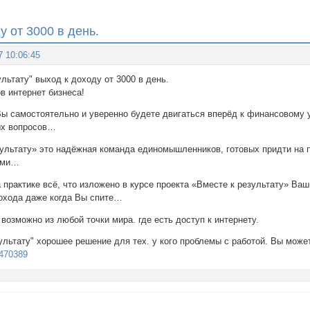
у от 3000 в день.
7 10:06:45
езультату" выход к доходу от 3000 в день.
в интернет бизнеса!
 Вы самостоятельно и уверенно будете двигаться вперёд к финансовому 
ых вопросов…
зультату» это надёжная команда единомышленников, готовых придти на п
ами…
 практике всё, что изложено в курсе проекта «Вместе к результату» Ваш
дохода даже когда Вы спите…
 возможно из любой точки мира. где есть доступ к интернету.
ультату" хорошее решение для тех. у кого проблемы с работой. Вы может
/9470389