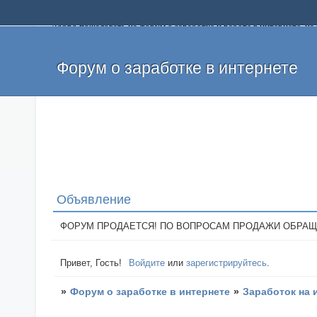
Добро пожаловать на форум о заработке и работе в интернете, 
собственных денег. На форуме вы найдете полезную информацию 
и оставлять свои отзывы. Если вы знаете, что определенный проек
легкие деньги без вложений и регистрации уже сегодня. Создавай
Форум о заработке в интернете
Объявление
ФОРУМ ПРОДАЕТСЯ! ПО ВОПРОСАМ ПРОДАЖИ ОБРАЩАТЬСЯ: 
Привет, Гость!
Войдите
или
зарегистрируйтесь
.
»
Форум о заработке в интернете
»
Заработок на 