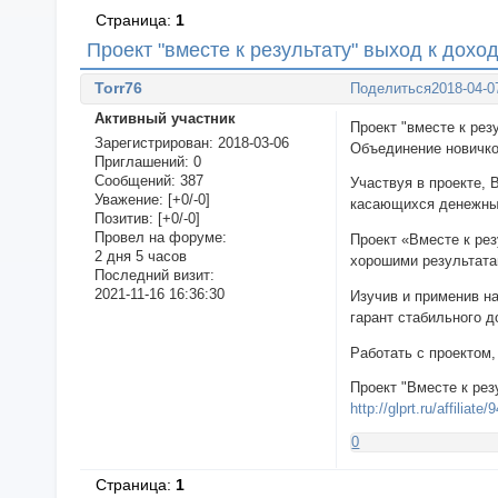
Страница:
1
Проект "вместе к результату" выход к доход
Torr76
Поделиться
2018-04-0
Активный участник
Проект "вместе к р
Зарегистрирован
: 2018-03-06
Объединение новичко
Приглашений:
0
Сообщений:
387
Участвуя в проекте,
Уважение:
[+0/-0]
касающихся денежн
Позитив:
[+0/-0]
Провел на форуме:
Проект «Вместе к ре
2 дня 5 часов
хорошими результат
Последний визит:
2021-11-16 16:36:30
Изучив и применив на
гарант стабильного 
Работать с проектом,
Проект "Вместе к рез
http://glprt.ru/affiliate
0
Страница:
1