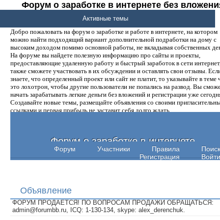
Форум о заработке в интернете без вложени
денег.
Активные темы
Добро пожаловать на форум о заработке и работе в интернете, на котором
можно найти подходящий вариант дополнительной подработки на дому с
высоким доходом помимо основной работы, не вкладывая собственных ден
На форуме вы найдете полезную информацию про сайты и проекты,
предоставляющие удаленную работу и быстрый заработок в сети интернет,
также сможете участвовать в их обсуждении и оставлять свои отзывы. Есл
знаете, что определенный проект или сайт не платит, то указывайте в теме 
это лохотрон, чтобы другие пользователи не попались на развод. Вы смож
начать зарабатывать легкие деньги без вложений и регистрации уже сегодн
Создавайте новые темы, размещайте объявления со своими пригласительн
ссылками и первая прибыль не заставит себя долго ждать.
Форум о заработке в интернете
Форум
Участники
Правила
Поис
Регистрация
Войт
Объявление
ФОРУМ ПРОДАЕТСЯ! ПО ВОПРОСАМ ПРОДАЖИ ОБРАЩАТЬСЯ:
admin@forumbb.ru, ICQ: 1-130-134, skype: alex_derenchuk.