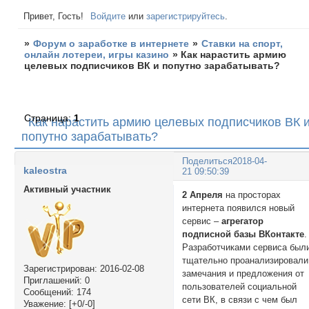
Привет, Гость!
Войдите
или
зарегистрируйтесь
.
»
Форум о заработке в интернете
»
Ставки на спорт,
онлайн лотереи, игры казино
»
Как нарастить армию
целевых подписчиков ВК и попутно зарабатывать?
Страница:
1
Как нарастить армию целевых подписчиков ВК 
попутно зарабатывать?
Поделиться
2018-04-
kaleostra
21 09:50:39
Активный участник
2 Апреля
на просторах
интернета появился новый
сервис –
агрегатор
подписной базы ВКонтакте
.
Разработчиками сервиса был
тщательно проанализировали
Зарегистрирован
: 2016-02-08
замечания и предложения от
Приглашений:
0
пользователей социальной
Сообщений:
174
сети ВК, в связи с чем был
Уважение:
[+0/-0]