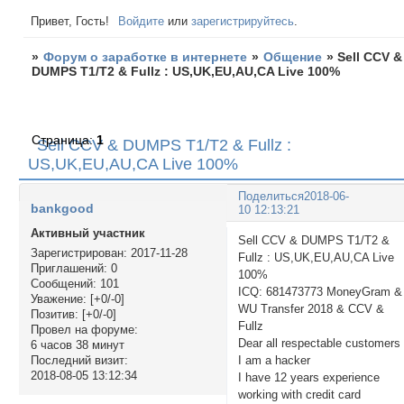
Привет, Гость!
Войдите
или
зарегистрируйтесь
.
»
Форум о заработке в интернете
»
Общение
»
Sell CCV &
DUMPS T1/T2 & Fullz : US,UK,EU,AU,CA Live 100%
Страница:
1
Sell CCV & DUMPS T1/T2 & Fullz :
US,UK,EU,AU,CA Live 100%
Поделиться
2018-06-
bankgood
10 12:13:21
Активный участник
Sell CCV & DUMPS T1/T2 &
Зарегистрирован
: 2017-11-28
Fullz : US,UK,EU,AU,CA Live
Приглашений:
0
100%
Сообщений:
101
ICQ: 681473773 MoneyGram &
Уважение:
[+0/-0]
WU Transfer 2018 & CCV &
Позитив:
[+0/-0]
Fullz
Провел на форуме:
Dear all respectable customers 
6 часов 38 минут
I am a hacker
Последний визит:
2018-08-05 13:12:34
I have 12 years experience
working with credit card