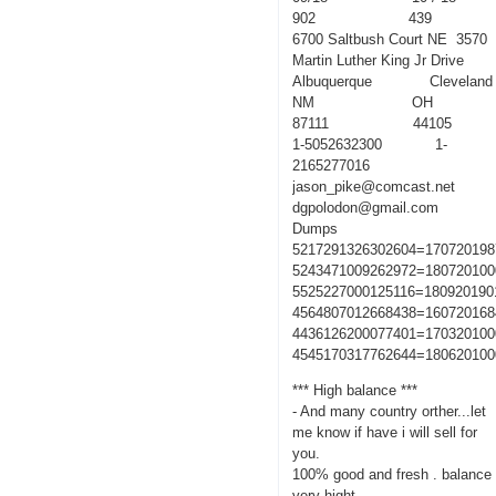
902 439
6700 Saltbush Court NE 3570
Martin Luther King Jr Drive
Albuquerque Cleveland
NM OH
87111 44105
1-5052632300 1-
2165277016
jason_pike@comcast.net
dgpolodon@gmail.com
Dumps
5217291326302604=170720198
5243471009262972=180720100
5525227000125116=180920190
4564807012668438=160720168
4436126200077401=170320100
4545170317762644=180620100
*** High balance ***
- And many country orther...let
me know if have i will sell for
you.
100% good and fresh . balance
very hight