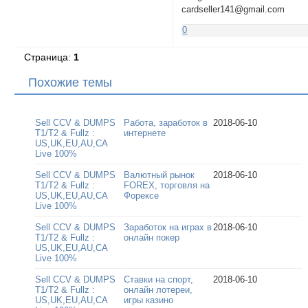
cardseller141@gmail.com
0
Страница:
1
Похожие темы
Sell CCV & DUMPS
Работа, заработок в
2018-06-10
T1/T2 & Fullz :
интернете
US,UK,EU,AU,CA
Live 100%
Sell CCV & DUMPS
Валютный рынок
2018-06-10
T1/T2 & Fullz :
FOREX, торговля на
US,UK,EU,AU,CA
Форексе
Live 100%
Sell CCV & DUMPS
Заработок на играх в
2018-06-10
T1/T2 & Fullz :
онлайн покер
US,UK,EU,AU,CA
Live 100%
Sell CCV & DUMPS
Ставки на спорт,
2018-06-10
T1/T2 & Fullz :
онлайн лотереи,
US,UK,EU,AU,CA
игры казино