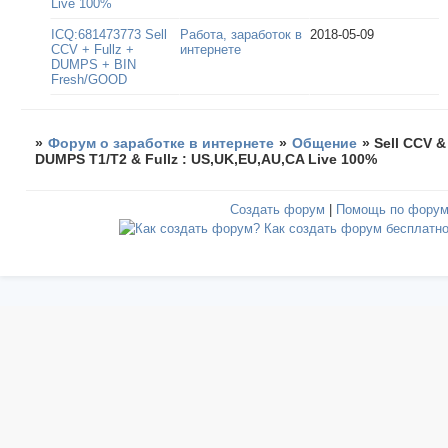
Live 100%
ICQ:681473773 Sell
Работа, заработок в
2018-05-09
CCV + Fullz +
интернете
DUMPS + BIN
Fresh/GOOD
»
Форум о заработке в интернете
»
Общение
»
Sell CCV &
DUMPS T1/T2 & Fullz : US,UK,EU,AU,CA Live 100%
Создать форум
|
Помощь по фору