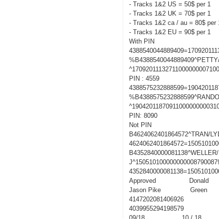
- Tracks 1&2 US = 50$ per 1
- Tracks 1&2 UK = 70$ per 1
- Tracks 1&2 ca / au = 80$ per 
- Tracks 1&2 EU = 90$ per 1
With PIN
4388540044889409=170920111
%B4388540044889409^PETT
^1709201113271100000000710
PIN : 4559
4388575232888599=190420118
%B4388575232888599^RANDO
^1904201187091100000000031
PIN: 8090
Not PIN
B4624062401864572^TRAN/LY
4624062401864572=150510100
B4352840000081138^WELLER
J^150510100000000008790087
4352840000081138=150510100
Approved Donald
Jason Pike Green
4147202081406926
4039955294198579
09/18 10 / 18