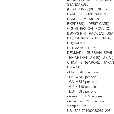
STANDARD) ,
(PLATINUM) , (BUSINESS
CARD) , (COOPERATION
CARD) , (AMERICAN
EXPRESS) , (DEBIT CARD)
COUNTRIES CARD CVV CC
DUMPS PIN TRACK 1/2 : USA 
UK, CANADA, AUSTRALIA,
EU(FRANCE,
GERMANY, ITALY,
DENMARK, RUSSIAN, SPAIN
THE NETHERLANDS), ASIA (
CHINA, SINGAPORE, JAPAN
Price CCV :
- US = $10 per one
- UK = $15 per one
- CA = $12 per one
- AU = $10 per one
- EU = $15 per one
- Asias = 15$ per one
- Americas = $10 per one
Sample CCV :
US : 5221701000053087 |205 |