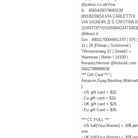
@yahoo.co.ukVisa
IL : 4565420079693239
|0918|159|SILVIA CARLETTO|
VIA SIGNORI,2| S.CRISTINA D
QUINTO|TV|31055|0422471003|
@libero.it
Gm : 4901170004661370 | 075 |
11 | 18 |Florian | Schimmel |
Tillmannsweg 22 | Street2 =
Wannsee | Berlin | 14109 |
florianschimmel @hotmail.com 
0041798988838
*** Gift Card *** (
Amazon,Epay,Bestbuy,Walmart
)
- US gift card = $15
- Ca gift card = $15
- UK gift card = $25
- Eu gift Card = $30
*** CC FULL ***
- US full(Visa,Master) = 20$ pe
one
- UK full(Visa,Master) = 30$ pe