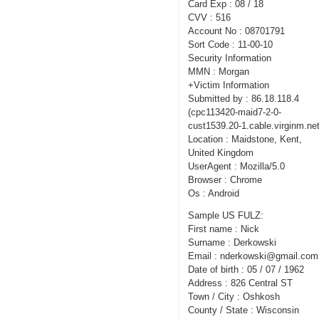
Card Exp : 08 / 18
CVV : 516
Account No : 08701791
Sort Code : 11-00-10
Security Information
MMN : Morgan
+Victim Information
Submitted by : 86.18.118.4
(cpc113420-maid7-2-0-
cust1539.20-1.cable.virginm.net
Location : Maidstone, Kent,
United Kingdom
UserAgent : Mozilla/5.0
Browser : Chrome
Os : Android
Sample US FULZ:
First name : Nick
Surname : Derkowski
Email : nderkowski@gmail.com
Date of birth : 05 / 07 / 1962
Address : 826 Central ST
Town / City : Oshkosh
County / State : Wisconsin