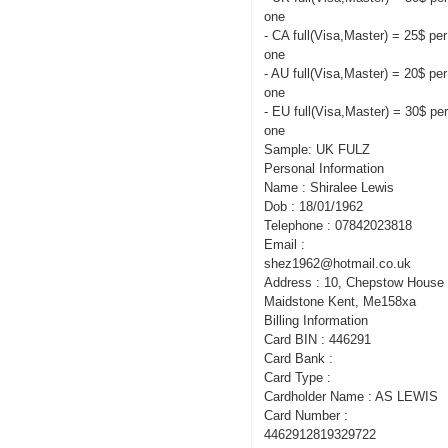
one
- CA full(Visa,Master) = 25$ per
one
- AU full(Visa,Master) = 20$ per
one
- EU full(Visa,Master) = 30$ pe
one
Sample: UK FULZ
Personal Information
Name : Shiralee Lewis
Dob : 18/01/1962
Telephone : 07842023818
Email :
shez1962@hotmail.co.uk
Address : 10, Chepstow House 
Maidstone Kent, Me158xa
Billing Information
Card BIN : 446291
Card Bank :
Card Type :
Cardholder Name : AS LEWIS
Card Number :
4462912819329722