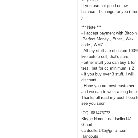
If you use not good or low
balance , I change for you ( fre
)
*** Note ***
- I accept payment with Bitcoin
,Perfect Money , Ether , Wex
code , WMZ
- All my stuff are checked 100
live before sell, that's sure.
- orther stuff you can buy 1 for
test ! but for cc minimum is 2
- If you buy over 3 stuff, I will
discount
- Hope you are best customer
and we can to work a long time
Thanks all read my post.Hope t
see you soon
ICQ: 681473773
Skype Name : cardseller141
Gmail :
cardseller141@gmail.com
Hangouts :