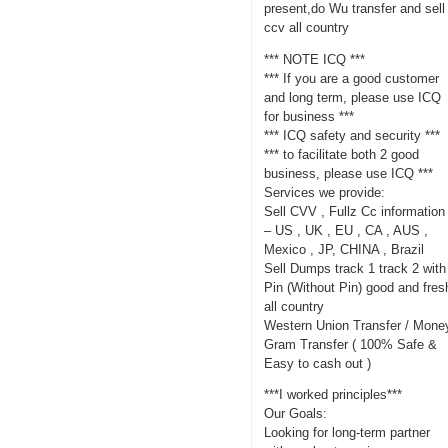
present,do Wu transfer and sell
ccv all country
*** NOTE ICQ ***
*** If you are a good customer
and long term, please use ICQ
for business ***
*** ICQ safety and security ***
*** to facilitate both 2 good
business, please use ICQ ***
Services we provide:
Sell CVV , Fullz Cc information
– US , UK , EU , CA , AUS ,
Mexico , JP, CHINA , Brazil
Sell Dumps track 1 track 2 with
Pin (Without Pin) good and fres
all country
Western Union Transfer / Mone
Gram Transfer ( 100% Safe &
Easy to cash out )
***I worked principles***
Our Goals:
Looking for long-term partner