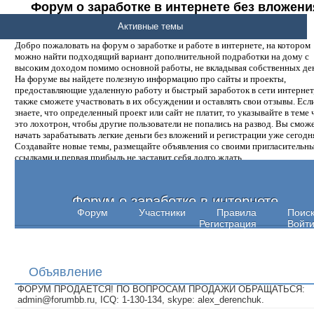
Форум о заработке в интернете без вложени
денег.
Активные темы
Добро пожаловать на форум о заработке и работе в интернете, на котором
можно найти подходящий вариант дополнительной подработки на дому с
высоким доходом помимо основной работы, не вкладывая собственных ден
На форуме вы найдете полезную информацию про сайты и проекты,
предоставляющие удаленную работу и быстрый заработок в сети интернет,
также сможете участвовать в их обсуждении и оставлять свои отзывы. Есл
знаете, что определенный проект или сайт не платит, то указывайте в теме 
это лохотрон, чтобы другие пользователи не попались на развод. Вы смож
начать зарабатывать легкие деньги без вложений и регистрации уже сегодн
Создавайте новые темы, размещайте объявления со своими пригласительн
ссылками и первая прибыль не заставит себя долго ждать.
Форум о заработке в интернете
Форум
Участники
Правила
Поис
Регистрация
Войт
Объявление
ФОРУМ ПРОДАЕТСЯ! ПО ВОПРОСАМ ПРОДАЖИ ОБРАЩАТЬСЯ:
admin@forumbb.ru, ICQ: 1-130-134, skype: alex_derenchuk.