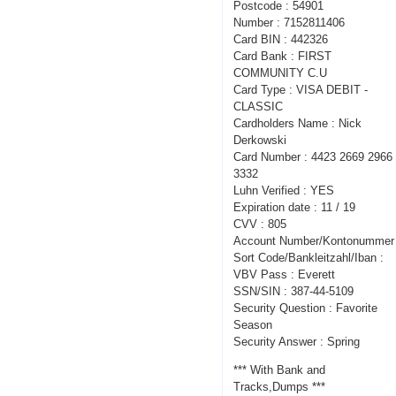
Postcode : 54901
Number : 7152811406
Card BIN : 442326
Card Bank : FIRST
COMMUNITY C.U
Card Type : VISA DEBIT -
CLASSIC
Cardholders Name : Nick
Derkowski
Card Number : 4423 2669 2966
3332
Luhn Verified : YES
Expiration date : 11 / 19
CVV : 805
Account Number/Kontonummer 
Sort Code/Bankleitzahl/Iban :
VBV Pass : Everett
SSN/SIN : 387-44-5109
Security Question : Favorite
Season
Security Answer : Spring
*** With Bank and
Tracks,Dumps ***