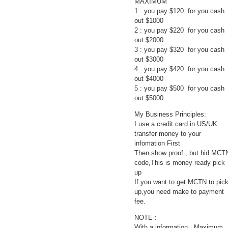
MAXIMUM
1 : you pay $120 for you cash
out $1000
2 : you pay $220 for you cash
out $2000
3 : you pay $320 for you cash
out $3000
4 : you pay $420 for you cash
out $4000
5 : you pay $500 for you cash
out $5000
My Business Principles:
I use a credit card in US/UK
transfer money to your
infomation First
Then show proof , but hid MCT
code,This is money ready pick
up
If you want to get MCTN to pic
up,you need make to payment
fee.
NOTE :
With a information , Maximum