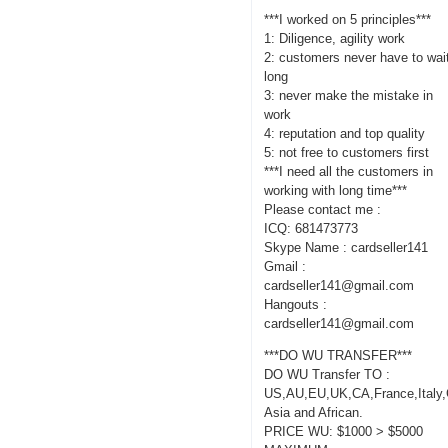
***I worked on 5 principles***
1: Diligence, agility work
2: customers never have to wai
long
3: never make the mistake in
work
4: reputation and top quality
5: not free to customers first
***I need all the customers in
working with long time***
Please contact me :
ICQ: 681473773
Skype Name : cardseller141
Gmail :
cardseller141@gmail.com
Hangouts :
cardseller141@gmail.com
***DO WU TRANSFER***
DO WU Transfer TO :
US,AU,EU,UK,CA,France,Italy
Asia and African.
PRICE WU: $1000 > $5000