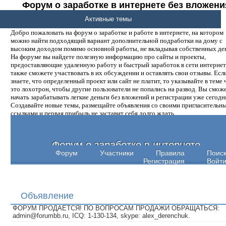
Форум о заработке в интернете без вложени
денег.
Активные темы
Добро пожаловать на форум о заработке и работе в интернете, на котором
можно найти подходящий вариант дополнительной подработки на дому с
высоким доходом помимо основной работы, не вкладывая собственных ден
На форуме вы найдете полезную информацию про сайты и проекты,
предоставляющие удаленную работу и быстрый заработок в сети интернет,
также сможете участвовать в их обсуждении и оставлять свои отзывы. Есл
знаете, что определенный проект или сайт не платит, то указывайте в теме 
это лохотрон, чтобы другие пользователи не попались на развод. Вы смож
начать зарабатывать легкие деньги без вложений и регистрации уже сегодн
Создавайте новые темы, размещайте объявления со своими пригласительн
ссылками и первая прибыль не заставит себя долго ждать.
Форум о заработке в интернете
Форум
Участники
Правила
Поис
Регистрация
Войт
Объявление
ФОРУМ ПРОДАЕТСЯ! ПО ВОПРОСАМ ПРОДАЖИ ОБРАЩАТЬСЯ:
admin@forumbb.ru, ICQ: 1-130-134, skype: alex_derenchuk.