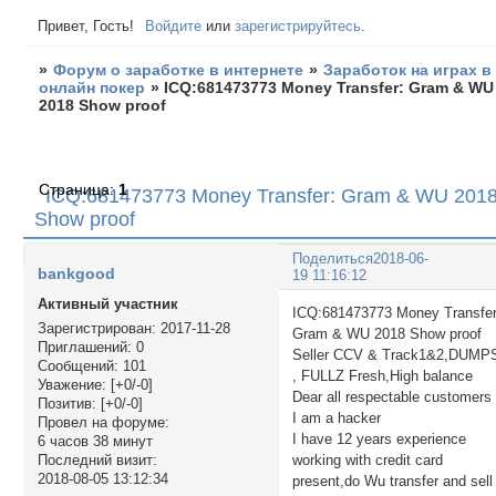
Привет, Гость!
Войдите
или
зарегистрируйтесь
.
»
Форум о заработке в интернете
»
Заработок на играх в
онлайн покер
»
ICQ:681473773 Money Transfer: Gram & WU
2018 Show proof
Страница:
1
ICQ:681473773 Money Transfer: Gram & WU 201
Show proof
Поделиться
2018-06-
bankgood
19 11:16:12
Активный участник
ICQ:681473773 Money Transfer
Зарегистрирован
: 2017-11-28
Gram & WU 2018 Show proof
Приглашений:
0
Seller CCV & Track1&2,DUMP
Сообщений:
101
, FULLZ Fresh,High balance
Уважение:
[+0/-0]
Dear all respectable customers 
Позитив:
[+0/-0]
I am a hacker
Провел на форуме:
I have 12 years experience
6 часов 38 минут
working with credit card
Последний визит:
2018-08-05 13:12:34
present,do Wu transfer and sell