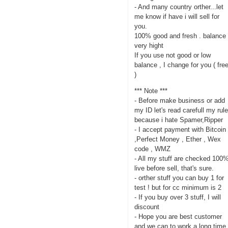
- And many country orther...let
me know if have i will sell for
you.
100% good and fresh . balance
very hight
If you use not good or low
balance , I change for you ( fre
)
*** Note ***
- Before make business or add
my ID let's read carefull my rul
because i hate Spamer,Ripper
- I accept payment with Bitcoin
,Perfect Money , Ether , Wex
code , WMZ
- All my stuff are checked 100
live before sell, that's sure.
- orther stuff you can buy 1 for
test ! but for cc minimum is 2
- If you buy over 3 stuff, I will
discount
- Hope you are best customer
and we can to work a long time