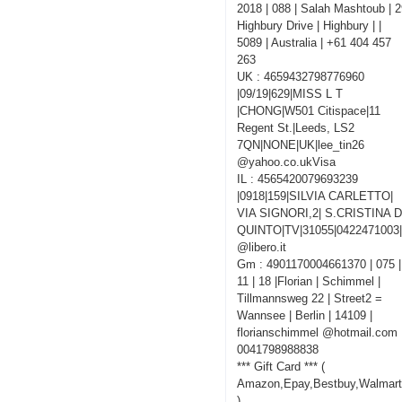
2018 | 088 | Salah Mashtoub | 
Highbury Drive | Highbury | |
5089 | Australia | +61 404 457
263
UK : 4659432798776960
|09/19|629|MISS L T
|CHONG|W501 Citispace|11
Regent St.|Leeds, LS2
7QN|NONE|UK|lee_tin26
@yahoo.co.ukVisa
IL : 4565420079693239
|0918|159|SILVIA CARLETTO|
VIA SIGNORI,2| S.CRISTINA D
QUINTO|TV|31055|0422471003|
@libero.it
Gm : 4901170004661370 | 075 |
11 | 18 |Florian | Schimmel |
Tillmannsweg 22 | Street2 =
Wannsee | Berlin | 14109 |
florianschimmel @hotmail.com 
0041798988838
*** Gift Card *** (
Amazon,Epay,Bestbuy,Walmart
)