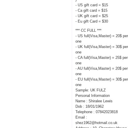
- US gift card = $15
- Ca gift card = $15
- UK gift card = $25
- Eu gift Card = $30
*** CC FULL ***
- US full(Visa,Master) = 20$ pe
one
- UK full(Visa,Master) = 30$ pe
one
- CA full(Visa,Master) = 25$ per
one
- AU full(Visa,Master) = 20$ per
one
- EU full(Visa,Master) = 30$ pe
one
Sample: UK FULZ
Personal Information
Name : Shiralee Lewis
Dob : 18/01/1962
Telephone : 07842023818
Email :
shez1962@hotmail.co.uk