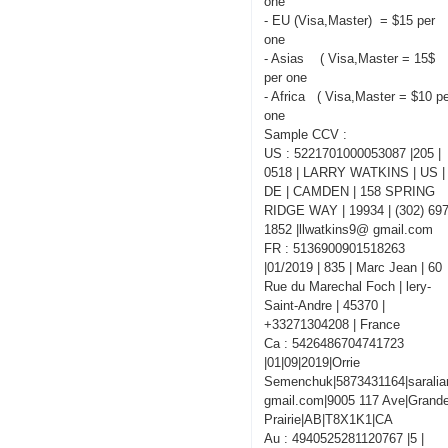
one
- EU (Visa,Master) = $15 per
one
- Asias ( Visa,Master = 15$
per one
- Africa ( Visa,Master = $10 p
one
Sample CCV :
US : 5221701000053087 |205 |
0518 | LARRY WATKINS | US |
DE | CAMDEN | 158 SPRING
RIDGE WAY | 19934 | (302) 697
1852 |llwatkins9@ gmail.com
FR : 5136900901518263
|01/2019 | 835 | Marc Jean | 60
Rue du Marechal Foch | lery-
Saint-Andre | 45370 |
+33271304208 | France
Ca : 5426486704741723
|01|09|2019|Orrie
Semenchuk|5873431164|sarali
gmail.com|9005 117 Ave|Grand
Prairie|AB|T8X1K1|CA
Au : 4940525281120767 |5 |