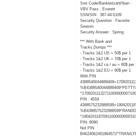
Sort Code/Bankleitzahl/Iban :
VBV Pass : Everett
SSN/SIN : 387-44-5109
Security Question : Favorite
Season
Security Answer : Spring
*** With Bank and
Tracks,Dumps ***
- Tracks 1&2 US = 50$ per 1
- Tracks 1&2 UK = 70$ per 1
- Tracks 1&2 ca / au = 80$ per 
- Tracks 1&2 EU = 90$ per 1
With PIN
4388540044889409=170920111
%B4388540044889409^PETT
^1709201113271100000000710
PIN : 4559
4388575232888599=190420118
%B4388575232888599^RANDO
^1904201187091100000000031
PIN: 8090
Not PIN
B4624062401864572^TRAN/LY