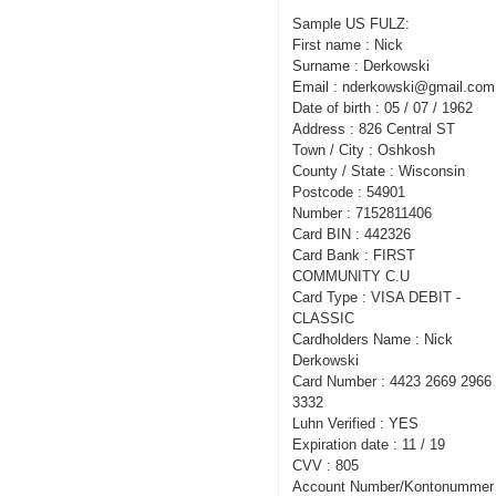
Sample US FULZ:
First name : Nick
Surname : Derkowski
Email : nderkowski@gmail.com
Date of birth : 05 / 07 / 1962
Address : 826 Central ST
Town / City : Oshkosh
County / State : Wisconsin
Postcode : 54901
Number : 7152811406
Card BIN : 442326
Card Bank : FIRST
COMMUNITY C.U
Card Type : VISA DEBIT -
CLASSIC
Cardholders Name : Nick
Derkowski
Card Number : 4423 2669 2966
3332
Luhn Verified : YES
Expiration date : 11 / 19
CVV : 805
Account Number/Kontonummer 