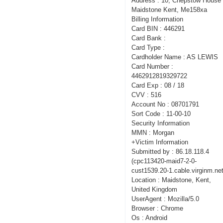
Address : 10, Chepstow House 
Maidstone Kent, Me158xa
Billing Information
Card BIN : 446291
Card Bank :
Card Type :
Cardholder Name : AS LEWIS
Card Number :
4462912819329722
Card Exp : 08 / 18
CVV : 516
Account No : 08701791
Sort Code : 11-00-10
Security Information
MMN : Morgan
+Victim Information
Submitted by : 86.18.118.4
(cpc113420-maid7-2-0-
cust1539.20-1.cable.virginm.net
Location : Maidstone, Kent,
United Kingdom
UserAgent : Mozilla/5.0
Browser : Chrome
Os : Android