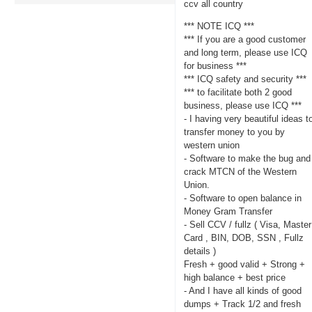
ccv all country
*** NOTE ICQ ***
*** If you are a good customer
and long term, please use ICQ
for business ***
*** ICQ safety and security ***
*** to facilitate both 2 good
business, please use ICQ ***
- I having very beautiful ideas t
transfer money to you by
western union
- Software to make the bug and
crack MTCN of the Western
Union.
- Software to open balance in
Money Gram Transfer
- Sell CCV / fullz ( Visa, Master
Card , BIN, DOB, SSN , Fullz
details )
Fresh + good valid + Strong +
high balance + best price
- And I have all kinds of good
dumps + Track 1/2 and fresh