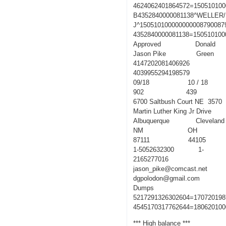
4624062401864572=150510100
B4352840000081138^WELLER
J^150510100000000008790087
4352840000081138=150510100
Approved Donald
Jason Pike Green
4147202081406926
4039955294198579
09/18 10 / 18
902 439
6700 Saltbush Court NE 3570
Martin Luther King Jr Drive
Albuquerque Cleveland
NM OH
87111 44105
1-5052632300 1-
2165277016
jason_pike@comcast.net
dgpolodon@gmail.com
Dumps
5217291326302604=170720198
4545170317762644=180620100
*** High balance ***