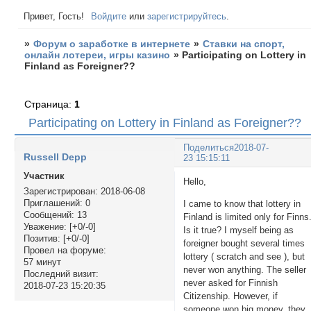
Привет, Гость!
Войдите
или
зарегистрируйтесь
.
»
Форум о заработке в интернете
»
Ставки на спорт,
онлайн лотереи, игры казино
»
Participating on Lottery in
Finland as Foreigner??
Страница:
1
Participating on Lottery in Finland as Foreigner??
Поделиться
2018-07-
Russell Depp
23 15:15:11
Участник
Hello,
Зарегистрирован
: 2018-06-08
Приглашений:
0
I came to know that lottery in
Сообщений:
13
Finland is limited only for Finns
Уважение:
[+0/-0]
Is it true? I myself being as
Позитив:
[+0/-0]
foreigner bought several times
Провел на форуме:
lottery ( scratch and see ), but
57 минут
never won anything. The seller
Последний визит:
never asked for Finnish
2018-07-23 15:20:35
Citizenship. However, if
someone won big money, they