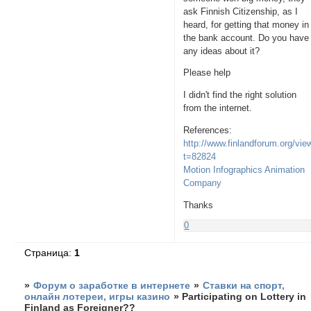
ask Finnish Citizenship, as I
heard, for getting that money in
the bank account. Do you have
any ideas about it?
Please help
I didn't find the right solution
from the internet.
References:
http://www.finlandforum.org/vie
t=82824
Motion Infographics Animation
Company
Thanks
0
Страница:
1
»
Форум о заработке в интернете
»
Ставки на спорт,
онлайн лотереи, игры казино
»
Participating on Lottery in
Finland as Foreigner??