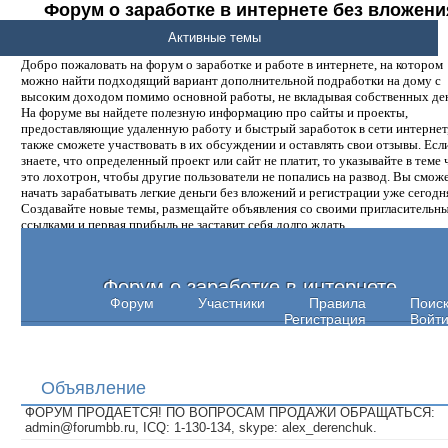
Форум о заработке в интернете без вложени
денег.
Активные темы
Добро пожаловать на форум о заработке и работе в интернете, на котором
можно найти подходящий вариант дополнительной подработки на дому с
высоким доходом помимо основной работы, не вкладывая собственных ден
На форуме вы найдете полезную информацию про сайты и проекты,
предоставляющие удаленную работу и быстрый заработок в сети интернет,
также сможете участвовать в их обсуждении и оставлять свои отзывы. Есл
знаете, что определенный проект или сайт не платит, то указывайте в теме 
это лохотрон, чтобы другие пользователи не попались на развод. Вы смож
начать зарабатывать легкие деньги без вложений и регистрации уже сегодн
Создавайте новые темы, размещайте объявления со своими пригласительн
ссылками и первая прибыль не заставит себя долго ждать.
Форум о заработке в интернете
Форум
Участники
Правила
Поис
Регистрация
Войт
Объявление
ФОРУМ ПРОДАЕТСЯ! ПО ВОПРОСАМ ПРОДАЖИ ОБРАЩАТЬСЯ:
admin@forumbb.ru, ICQ: 1-130-134, skype: alex_derenchuk.