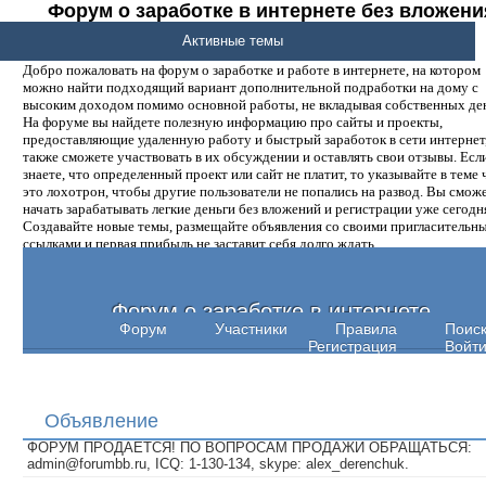
Форум о заработке в интернете без вложени
денег.
Активные темы
Добро пожаловать на форум о заработке и работе в интернете, на котором
можно найти подходящий вариант дополнительной подработки на дому с
высоким доходом помимо основной работы, не вкладывая собственных ден
На форуме вы найдете полезную информацию про сайты и проекты,
предоставляющие удаленную работу и быстрый заработок в сети интернет,
также сможете участвовать в их обсуждении и оставлять свои отзывы. Есл
знаете, что определенный проект или сайт не платит, то указывайте в теме 
это лохотрон, чтобы другие пользователи не попались на развод. Вы смож
начать зарабатывать легкие деньги без вложений и регистрации уже сегодн
Создавайте новые темы, размещайте объявления со своими пригласительн
ссылками и первая прибыль не заставит себя долго ждать.
Форум о заработке в интернете
Форум
Участники
Правила
Поис
Регистрация
Войт
Объявление
ФОРУМ ПРОДАЕТСЯ! ПО ВОПРОСАМ ПРОДАЖИ ОБРАЩАТЬСЯ:
admin@forumbb.ru, ICQ: 1-130-134, skype: alex_derenchuk.