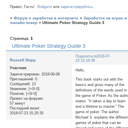
Привет, Гость!
Войдите
или
зарегистрируйтесь
.
»
Форум о заработке в интернете
»
Заработок на играх в
онлайн покер
»
Ultimate Poker Strategy Guide 3
Страница:
1
Ultimate Poker Strategy Guide 3
Поделиться
2018-07-
Russell Depp
23 15:18:38
Участник
Hello,
Зарегистрирован
: 2018-06-08
Приглашений:
0
This book starts out with the
Сообщений:
13
basics and gives many of the
Уважение:
[+0/-0]
definitions of the words used in
Позитив:
[+0/-0]
the game of Poker. As the auth
Провел на форуме:
states. “It takes a day to learn
57 минут
and a lifetime to master.” The
Последний визит:
game of poker. The author
2018-07-23 15:20:35
Michael S. explains the differen
games of poker that can be