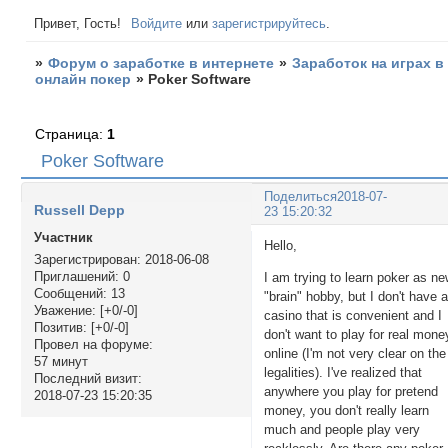
Привет, Гость!
Войдите
или
зарегистрируйтесь
.
»
Форум о заработке в интернете
»
Заработок на играх в
онлайн покер
»
Poker Software
Страница:
1
Poker Software
Поделиться
2018-07-
Russell Depp
23 15:20:32
Участник
Hello,
Зарегистрирован
: 2018-06-08
Приглашений:
0
I am trying to learn poker as n
Сообщений:
13
"brain" hobby, but I don't have 
Уважение:
[+0/-0]
casino that is convenient and I
Позитив:
[+0/-0]
don't want to play for real mone
Провел на форуме:
online (I'm not very clear on the
57 минут
legalities). I've realized that
Последний визит:
anywhere you play for pretend
2018-07-23 15:20:35
money, you don't really learn
much and people play very