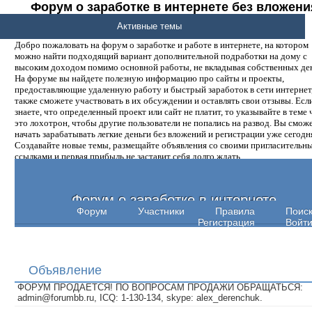
Форум о заработке в интернете без вложени
денег.
Активные темы
Добро пожаловать на форум о заработке и работе в интернете, на котором
можно найти подходящий вариант дополнительной подработки на дому с
высоким доходом помимо основной работы, не вкладывая собственных ден
На форуме вы найдете полезную информацию про сайты и проекты,
предоставляющие удаленную работу и быстрый заработок в сети интернет,
также сможете участвовать в их обсуждении и оставлять свои отзывы. Есл
знаете, что определенный проект или сайт не платит, то указывайте в теме 
это лохотрон, чтобы другие пользователи не попались на развод. Вы смож
начать зарабатывать легкие деньги без вложений и регистрации уже сегодн
Создавайте новые темы, размещайте объявления со своими пригласительн
ссылками и первая прибыль не заставит себя долго ждать.
Форум о заработке в интернете
Форум
Участники
Правила
Поис
Регистрация
Войт
Объявление
ФОРУМ ПРОДАЕТСЯ! ПО ВОПРОСАМ ПРОДАЖИ ОБРАЩАТЬСЯ:
admin@forumbb.ru, ICQ: 1-130-134, skype: alex_derenchuk.