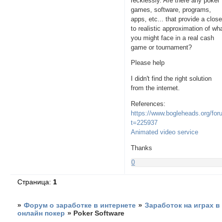
recklessly. Are there any poker
games, software, programs,
apps, etc... that provide a clos
to realistic approximation of wh
you might face in a real cash
game or tournament?
Please help
I didn't find the right solution
from the internet.
References:
https://www.bogleheads.org/for
t=225937
Animated video service
Thanks
0
Страница:
1
»
Форум о заработке в интернете
»
Заработок на играх в
онлайн покер
»
Poker Software