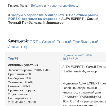
Привет, Гость!
Войдите
или
зарегистрируйтесь
.
»
Форум о заработке в интернете
»
Валютный рынок
FOREX, торговля на Форексе
»
ALFA EXPERT - Самый
Точный Прибыльный Индикатор
Страница:
1
ALFA EXPERT - Самый Точный Прибыльный
Индикатор
Поделиться
2018-08-
Torr76
10 12:48:24
Активный участник
ALFA EXPERT - Самый Точны
Зарегистрирован
: 2018-03-06
Прибыльный Индикато
Приглашений:
0
Сообщений:
387
Уважение:
[+0/-0]
Индикатор ALFA EXPERT - эт
Позитив:
[+0/-0]
новейший сверх-точный
Провел на форуме:
индикатор, созданный для
2 дня 5 часов
РЕАЛЬНО ПРИБЫЛЬНОЙ
Последний визит:
ТОРГОВЛИ на рынке форекс 
2021-11-16 16:36:30
с бинарными опционами.