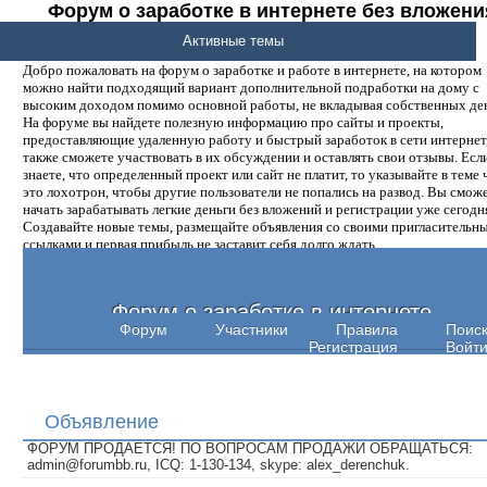
Форум о заработке в интернете без вложени
денег.
Активные темы
Добро пожаловать на форум о заработке и работе в интернете, на котором
можно найти подходящий вариант дополнительной подработки на дому с
высоким доходом помимо основной работы, не вкладывая собственных ден
На форуме вы найдете полезную информацию про сайты и проекты,
предоставляющие удаленную работу и быстрый заработок в сети интернет,
также сможете участвовать в их обсуждении и оставлять свои отзывы. Есл
знаете, что определенный проект или сайт не платит, то указывайте в теме 
это лохотрон, чтобы другие пользователи не попались на развод. Вы смож
начать зарабатывать легкие деньги без вложений и регистрации уже сегодн
Создавайте новые темы, размещайте объявления со своими пригласительн
ссылками и первая прибыль не заставит себя долго ждать.
Форум о заработке в интернете
Форум
Участники
Правила
Поис
Регистрация
Войт
Объявление
ФОРУМ ПРОДАЕТСЯ! ПО ВОПРОСАМ ПРОДАЖИ ОБРАЩАТЬСЯ:
admin@forumbb.ru, ICQ: 1-130-134, skype: alex_derenchuk.