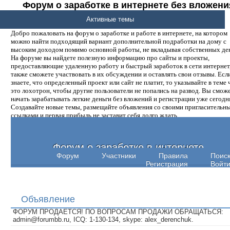
Форум о заработке в интернете без вложени
денег.
Активные темы
Добро пожаловать на форум о заработке и работе в интернете, на котором
можно найти подходящий вариант дополнительной подработки на дому с
высоким доходом помимо основной работы, не вкладывая собственных ден
На форуме вы найдете полезную информацию про сайты и проекты,
предоставляющие удаленную работу и быстрый заработок в сети интернет,
также сможете участвовать в их обсуждении и оставлять свои отзывы. Есл
знаете, что определенный проект или сайт не платит, то указывайте в теме 
это лохотрон, чтобы другие пользователи не попались на развод. Вы смож
начать зарабатывать легкие деньги без вложений и регистрации уже сегодн
Создавайте новые темы, размещайте объявления со своими пригласительн
ссылками и первая прибыль не заставит себя долго ждать.
Форум о заработке в интернете
Форум
Участники
Правила
Поис
Регистрация
Войт
Объявление
ФОРУМ ПРОДАЕТСЯ! ПО ВОПРОСАМ ПРОДАЖИ ОБРАЩАТЬСЯ:
admin@forumbb.ru, ICQ: 1-130-134, skype: alex_derenchuk.