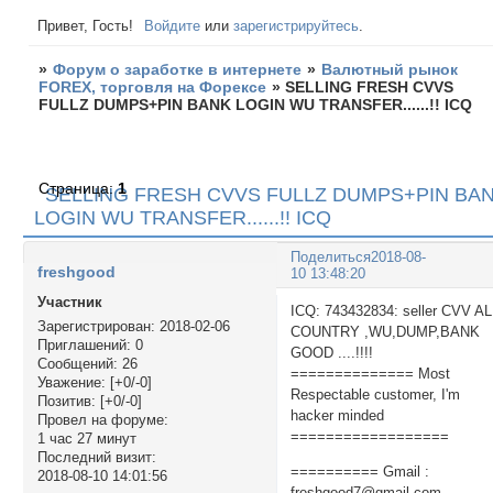
Привет, Гость!
Войдите
или
зарегистрируйтесь
.
»
Форум о заработке в интернете
»
Валютный рынок
FOREX, торговля на Форексе
»
SELLING FRESH CVVS
FULLZ DUMPS+PIN BANK LOGIN WU TRANSFER......!! ICQ
Страница:
1
SELLING FRESH CVVS FULLZ DUMPS+PIN BA
LOGIN WU TRANSFER......!! ICQ
Поделиться
2018-08-
freshgood
10 13:48:20
Участник
ICQ: 743432834: seller CVV A
Зарегистрирован
: 2018-02-06
COUNTRY ,WU,DUMP,BANK
Приглашений:
0
GOOD ....!!!!
Сообщений:
26
============== Most
Уважение:
[+0/-0]
Respectable customer, I'm
Позитив:
[+0/-0]
hacker minded
Провел на форуме:
==================
1 час 27 минут
Последний визит:
========== Gmail :
2018-08-10 14:01:56
freshgood7@gmail.com