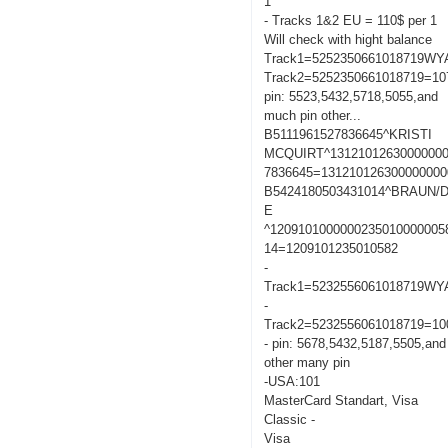
1
- Tracks 1&2 EU = 110$ per 1
Will check with hight balance
Track1=5252350661018719W
Track2=5252350661018719=10
pin: 5523,5432,5718,5055,and
much pin other...
B5111961527836645^KRISTI
MCQUIRT^13121012630000000
7836645=131210126300000000
B5424180503431014^BRAUN/
E
^1209101000000235010000005
14=1209101235010582
-
Track1=5232556061018719W
-
Track2=5232556061018719=10
- pin: 5678,5432,5187,5505,and
other many pin
-USA:101
MasterCard Standart, Visa
Classic -
Visa