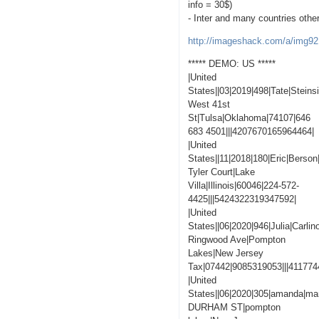
info = 30$)
- Inter and many countries othe
http://imageshack.com/a/img92
***** DEMO: US *****
|United
States||03|2019|498|Tate|Steins
West 41st
St|Tulsa|Oklahoma|74107|646
683 4501|||4207670165964464|
|United
States||11|2018|180|Eric|Berson
Tyler Court|Lake
Villa|Illinois|60046|224-572-
4425|||5424322319347592|
|United
States||06|2020|946|Julia|Carlin
Ringwood Ave|Pompton
Lakes|New Jersey
Tax|07442|9085319053|||41177
|United
States||06|2020|305|amanda|man
DURHAM ST|pompton