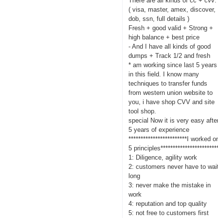
There are all kinds of cc + cvv:
( visa, master, amex, discover,
dob, ssn, full details )
Fresh + good valid + Strong +
high balance + best price
- And I have all kinds of good
dumps + Track 1/2 and fresh
* am working since last 5 years
in this field. I know many
techniques to transfer funds
from western union website to
you, i have shop CVV and site
tool shop.
special Now it is very easy afte
5 years of experience
************************I worked o
5 principles***********************
1: Diligence, agility work
2: customers never have to wai
long
3: never make the mistake in
work
4: reputation and top quality
5: not free to customers first