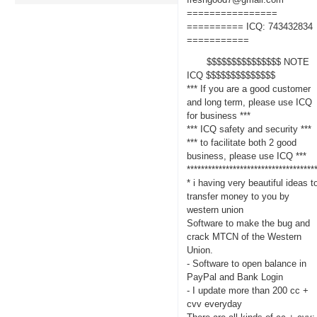
================
========== ICQ: 743432834
===========
$$$$$$$$$$$$$$$ NOTE
ICQ $$$$$$$$$$$$$$
*** If you are a good customer
and long term, please use ICQ
for business ***
*** ICQ safety and security ***
*** to facilitate both 2 good
business, please use ICQ ***
************************************
* i having very beautiful ideas t
transfer money to you by
western union
Software to make the bug and
crack MTCN of the Western
Union.
- Software to open balance in
PayPal and Bank Login
- I update more than 200 cc +
cvv everyday