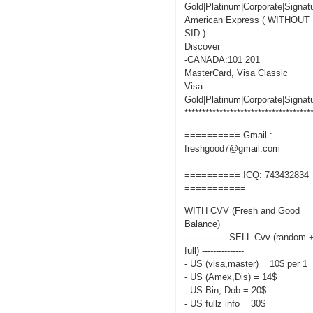
Gold|Platinum|Corporate|Signat
American Express ( WITHOUT
SID )
Discover
-CANADA:101 201
MasterCard, Visa Classic
Visa
Gold|Platinum|Corporate|Signat
************************************
========== Gmail :
freshgood7@gmail.com
================
========== ICQ: 743432834
===========
WITH CVV (Fresh and Good
Balance)
--------------- SELL Cvv (random 
full) ---------------
- US (visa,master) = 10$ per 1
- US (Amex,Dis) = 14$
- US Bin, Dob = 20$
- US fullz info = 30$