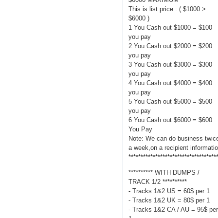
This is list price : ( $1000 >
$6000 )
1 You Cash out $1000 = $100
you pay
2 You Cash out $2000 = $200
you pay
3 You Cash out $3000 = $300
you pay
4 You Cash out $4000 = $400
you pay
5 You Cash out $5000 = $500
you pay
6 You Cash out $6000 = $600
You Pay
Note: We can do business twic
a week,on a recipient informati
************************************
********** WITH DUMPS /
TRACK 1/2 **********
- Tracks 1&2 US = 60$ per 1
- Tracks 1&2 UK = 80$ per 1
- Tracks 1&2 CA / AU = 95$ pe