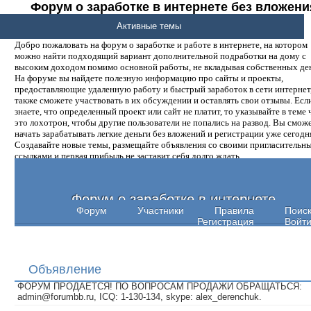
Форум о заработке в интернете без вложени
денег.
Активные темы
Добро пожаловать на форум о заработке и работе в интернете, на котором
можно найти подходящий вариант дополнительной подработки на дому с
высоким доходом помимо основной работы, не вкладывая собственных ден
На форуме вы найдете полезную информацию про сайты и проекты,
предоставляющие удаленную работу и быстрый заработок в сети интернет,
также сможете участвовать в их обсуждении и оставлять свои отзывы. Есл
знаете, что определенный проект или сайт не платит, то указывайте в теме 
это лохотрон, чтобы другие пользователи не попались на развод. Вы смож
начать зарабатывать легкие деньги без вложений и регистрации уже сегодн
Создавайте новые темы, размещайте объявления со своими пригласительн
ссылками и первая прибыль не заставит себя долго ждать.
Форум о заработке в интернете
Форум
Участники
Правила
Поис
Регистрация
Войт
Объявление
ФОРУМ ПРОДАЕТСЯ! ПО ВОПРОСАМ ПРОДАЖИ ОБРАЩАТЬСЯ:
admin@forumbb.ru, ICQ: 1-130-134, skype: alex_derenchuk.