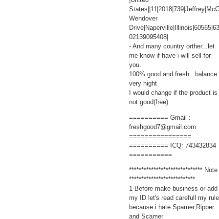
States||11|2018|739|Jeffrey|M
Wendover
Drive|Naperville|Illinois|60565|
02139095408|
- And many country orther...let
me know if have i will sell for
you.
100% good and fresh . balance
very hight
I would change if the product is
not good(free)
========== Gmail :
freshgood7@gmail.com
================
========== ICQ: 743432834
===========
****************************** Note
***************************
1-Before make business or add
my ID let's read carefull my rul
because i hate Spamer,Ripper
and Scamer