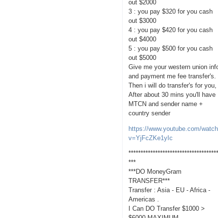
out $2000
3 : you pay $320 for you cash
out $3000
4 : you pay $420 for you cash
out $4000
5 : you pay $500 for you cash
out $5000
Give me your western union inf
and payment me fee transfer's.
Then i will do transfer's for you,
After about 30 mins you'll have
MTCN and sender name +
country sender
https://www.youtube.com/watc
v=YjFcZKe1yIc
************************************
***
***DO MoneyGram
TRANSFER***
Transfer : Asia - EU - Africa -
Americas .
I Can DO Transfer $1000 >
$6000 MAXIMUM