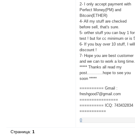
2- I only accept payment with
Perfect Money(PM) and
Bitcoin(ETHER)
4- All my stuff are checked
before sell, that's sure.
5- orther stuff you can buy 1 for
test ! but for cc minimum or is 
6- If you buy over 10 stuff, I wil
discount !
7- Hope you are best customer
and we can to work a long time
***** Thanks all read my
post.............hope to see you
soon *****
========== Gmail :
freshgood7@gmail.com
================
========== ICQ: 743432834
===========
0
Страница:
1