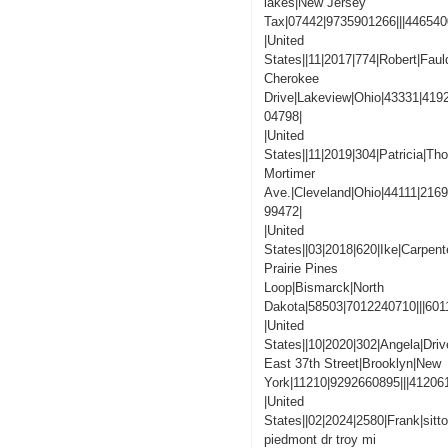
lakes|New Jersey
Tax|07442|9735901266|||44654
|United
States||11|2017|774|Robert|Faul
Cherokee
Drive|Lakeview|Ohio|43331|419
04798|
|United
States||11|2019|304|Patricia|T
Mortimer
Ave.|Cleveland|Ohio|44111|216
99472|
|United
States||03|2018|620|Ike|Carpent
Prairie Pines
Loop|Bismarck|North
Dakota|58503|7012240710|||60
|United
States||10|2020|302|Angela|Driv
East 37th Street|Brooklyn|New
York|11210|9292660895|||4120
|United
States||02|2024|2580|Frank|sitt
piedmont dr troy mi