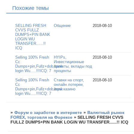
Похожие темы
SELLING FRESH
Общение
2018-08-10
CVVS FULLZ
DUMPS+PIN BANK
LOGIN WU
TRANSFER......!!
ICQ
Selling 100% Fresh
HYIPs,
2018-08-10
Cc
Инвестиционные
Dumps+pin,Fullz+dob,bank
проекты, вклады под
login Wu.....!!!ICQ: 7
проценты
Selling 100% Fresh
Ставки на спорт,
2018-08-10
Cc
онлайн лотереи,
Dumps+pin,Fullz+dob,bank
игры казино
login Wu.....!!!ICQ: 7
»
Форум о заработке в интернете
»
Валютный рынок
FOREX, торговля на Форексе
»
SELLING FRESH CVVS
FULLZ DUMPS+PIN BANK LOGIN WU TRANSFER......!! ICQ