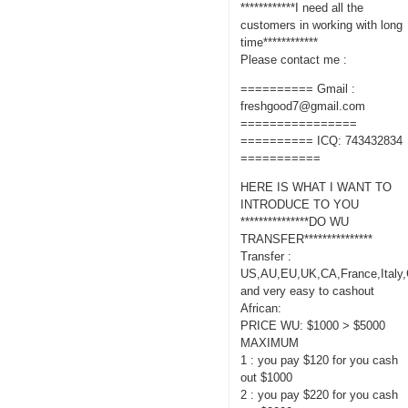
************I need all the
customers in working with long
time************
Please contact me :
========== Gmail :
freshgood7@gmail.com
================
========== ICQ: 743432834
===========
HERE IS WHAT I WANT TO
INTRODUCE TO YOU
***************DO WU
TRANSFER***************
Transfer :
US,AU,EU,UK,CA,France,Italy
and very easy to cashout
African:
PRICE WU: $1000 > $5000
MAXIMUM
1 : you pay $120 for you cash
out $1000
2 : you pay $220 for you cash