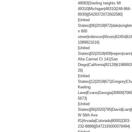
48083|Sterling heights MI
48310|Michigan|48310|248-866-
8930|||5428372072602580|
|United
States||06|2019|972|dale|singlet
n 800
street|robinson|Illinois|62454|
1089821616|
|United
States||02|2019|409|nejero|vann
Alta Carmel Ct 141|San
Diego|California|92128|619889
26|
|United
States||12|2019|671|Gregory|C
Keeling
Lane|Evans|Georgia|30809|706
5673|
|United
States||06|2020|795|David|Lian|
W 56th Ave
#1|Arvada|Colorado|80002|303-
232-8888|||5472193000078494|
|United