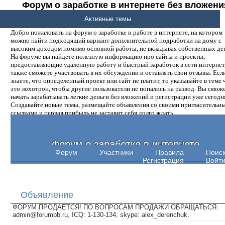
Форум о заработке в интернете без вложени
денег.
Активные темы
Добро пожаловать на форум о заработке и работе в интернете, на котором
можно найти подходящий вариант дополнительной подработки на дому с
высоким доходом помимо основной работы, не вкладывая собственных ден
На форуме вы найдете полезную информацию про сайты и проекты,
предоставляющие удаленную работу и быстрый заработок в сети интернет,
также сможете участвовать в их обсуждении и оставлять свои отзывы. Есл
знаете, что определенный проект или сайт не платит, то указывайте в теме 
это лохотрон, чтобы другие пользователи не попались на развод. Вы смож
начать зарабатывать легкие деньги без вложений и регистрации уже сегодн
Создавайте новые темы, размещайте объявления со своими пригласительн
ссылками и первая прибыль не заставит себя долго ждать.
Форум о заработке в интернете
Форум
Участники
Правила
Поис
Регистрация
Войт
Объявление
ФОРУМ ПРОДАЕТСЯ! ПО ВОПРОСАМ ПРОДАЖИ ОБРАЩАТЬСЯ:
admin@forumbb.ru, ICQ: 1-130-134, skype: alex_derenchuk.