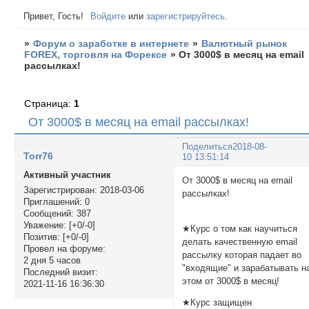
Привет, Гость!
Войдите
или
зарегистрируйтесь
.
»
Форум о заработке в интернете
»
Валютный рынок
FOREX, торговля на Форексе
»
От 3000$ в месяц на email
рассылках!
Страница:
1
От 3000$ в месяц на email рассылках!
Поделиться
2018-08-
Torr76
10 13:51:14
Активный участник
От 3000$ в месяц на email
Зарегистрирован
: 2018-03-06
рассылках
Приглашений:
0
Сообщений:
387
Уважение:
[+0/-0]
★Курс о том как научиться
Позитив:
[+0/-0]
делать качественную email
Провел на форуме:
рассылку которая падает во
2 дня 5 часов
"входящие" и зарабатывать н
Последний визит:
этом от 3000$ в месяц!
2021-11-16 16:36:30
★Курс защищен