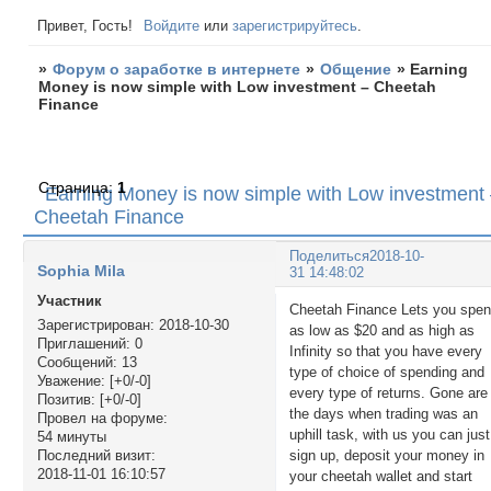
Привет, Гость!
Войдите
или
зарегистрируйтесь
.
»
Форум о заработке в интернете
»
Общение
»
Earning
Money is now simple with Low investment – Cheetah
Finance
Страница:
1
Earning Money is now simple with Low investment
Cheetah Finance
Поделиться
2018-10-
Sophia Mila
31 14:48:02
Участник
Cheetah Finance Lets you spe
Зарегистрирован
: 2018-10-30
as low as $20 and as high as
Приглашений:
0
Infinity so that you have every
Сообщений:
13
type of choice of spending and
Уважение:
[+0/-0]
every type of returns. Gone are
Позитив:
[+0/-0]
the days when trading was an
Провел на форуме:
uphill task, with us you can just
54 минуты
sign up, deposit your money in
Последний визит:
2018-11-01 16:10:57
your cheetah wallet and start