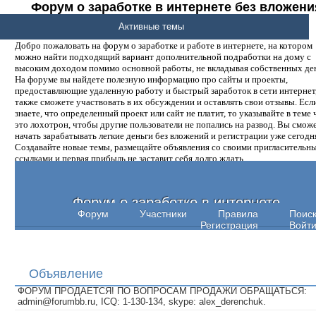
Форум о заработке в интернете без вложени
денег.
Активные темы
Добро пожаловать на форум о заработке и работе в интернете, на котором
можно найти подходящий вариант дополнительной подработки на дому с
высоким доходом помимо основной работы, не вкладывая собственных ден
На форуме вы найдете полезную информацию про сайты и проекты,
предоставляющие удаленную работу и быстрый заработок в сети интернет,
также сможете участвовать в их обсуждении и оставлять свои отзывы. Есл
знаете, что определенный проект или сайт не платит, то указывайте в теме 
это лохотрон, чтобы другие пользователи не попались на развод. Вы смож
начать зарабатывать легкие деньги без вложений и регистрации уже сегодн
Создавайте новые темы, размещайте объявления со своими пригласительн
ссылками и первая прибыль не заставит себя долго ждать.
Форум о заработке в интернете
Форум
Участники
Правила
Поис
Регистрация
Войт
Объявление
ФОРУМ ПРОДАЕТСЯ! ПО ВОПРОСАМ ПРОДАЖИ ОБРАЩАТЬСЯ:
admin@forumbb.ru, ICQ: 1-130-134, skype: alex_derenchuk.